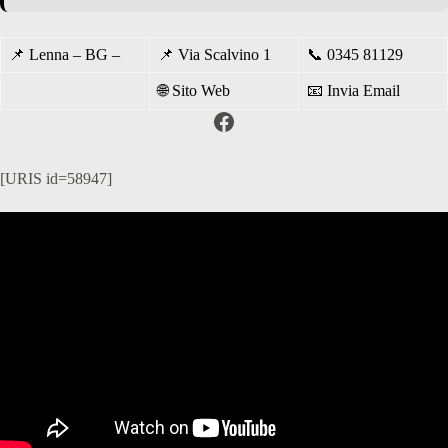
📌
Lenna – BG –
📌
Via Scalvino 1
📞
0345 81129
🌐
Sito Web
📧
Invia Email
Facebook
[URIS id=58947]