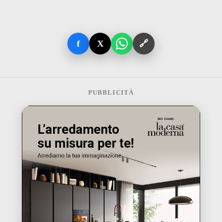
f
X
🔗
PUBBLICITÀ