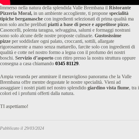
Immerso nella natura della splendida Valle Brembana il
Ristorante
Pizzeria Moral,
in un ambiente accogliente, ti propone
specialità
tipiche bergamasche
con ingredienti selezionati di prima qualità ma
non solo anche prelibati
piatti a base di pesce e appetitose pizze.
Casoncelli, polenta taragna, selvaggina, salumi e formaggi nostrani
sono solo alcune delle nostre proposte culinarie.
Gustosissime
pizze
per soddisfare ogni palato, croccanti, sottili, allargate
rigorosamente a mano senza mattarello, farcite solo con ingredienti di
qualità e cotte nel nostro formo a legna con il profumo dei nostri
boschi.
Servizio d’asporto
con ritiro presso la nostra struttura oppure
consegna a casa chiamando
0345 81129
.
Ampia veranda per ammirare il meraviglioso panorama che la Valle
Brembana offre mentre degustate le nostre specialità. Vieni ad
assaggiare i nostri piatti nel nostro splendido
giardino vista fiume
, tra i
colori ed i profumi offerti dalla natura.
TI aspettiamo!
Pubblicato il 29/03/2024