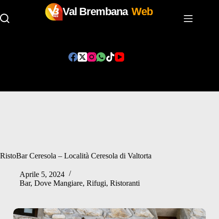
Val Brembana
Web
Salta
al
contenuto
RistoBar Ceresola – Località Ceresola di Valtorta
Aprile 5, 2024
Bar
,
Dove Mangiare
,
Rifugi
,
Ristoranti