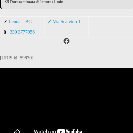
⏱️ Durata stimata di lettura: 1 min
📌
Lenna – BG –
📌 Via Scalvino 1
📱
339 3777056
Facebook
[URIS id=59830]