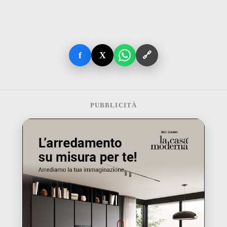
f
X
🔗
PUBBLICITÀ