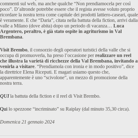
commenti sul web, ma anche qualche “Non prendiamocela per così
poco”. D’altronde potrebbe essere che il regista avesse voluto proprio
ricordare la nostra terra come capitale dei prodotti lattiero-caseari, quale
è veramente. E che “Daria”, citata nella battuta della fiction, arrivi dalla
valle a Milano (dove abita) dopo un periodo di vacanza…
Luca
Argentero, peraltro, è già stato ospite in agriturismo in Val
Brembana
.
Visit Brembo
, il consorzio degli operatori turistici della valle che si
occupa di promuoverla, ha preso l’occasione per
realizzare un reel
che illustra la varietà di ricchezze della Val Brembana, invitando a
venirla a visitare
. “Prendiamola con ironia e in modo positivo”, dice
la direttrice Elena Riceputi. E magari usiamo questo che,
apparentemente è uno “scivolone”, un mezzo di promozione della
nostra terra.
QUI
la battuta della fiction e il reel di Visit Brembo.
Qui
lo spezzone “incriminato” su Raiplay (dal minuto 35,30 circa).
Domenica 21 gennaio 2024