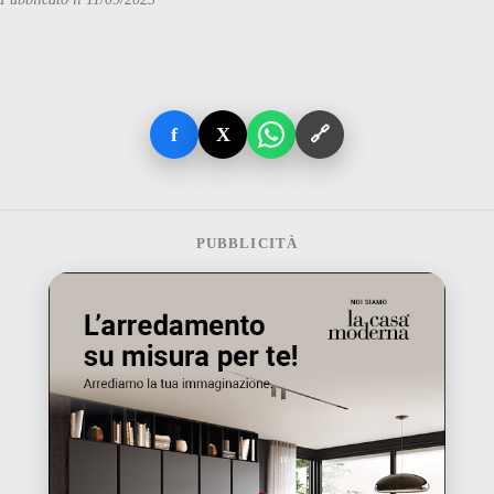
f
X
🔗
PUBBLICITÀ