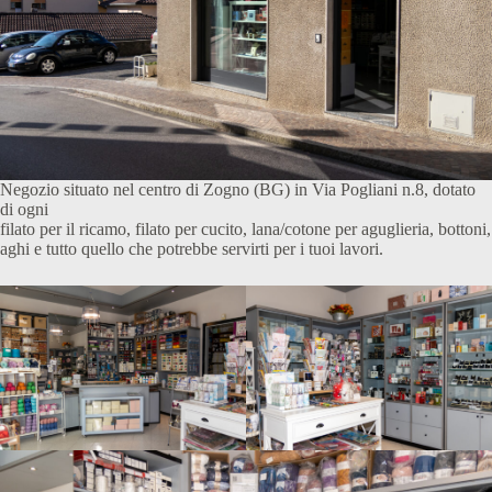
Negozio situato nel centro di Zogno (BG) in Via Pogliani n.8, dotato
di ogni
filato per il ricamo, filato per cucito, lana/cotone per aguglieria, bottoni,
aghi e tutto quello che potrebbe servirti per i tuoi lavori.