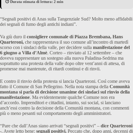
⏱️ Durata stimata di lettura: 2 min
“Segnali positivi di Anas sulla Tangenziale Sud? Molto meno affidabili
dei segnali di fumo degli antichi indiani”.
Va giù duro il
consigliere comunale di Piazza Brembana, Hans
Quarteroni,
che rappresentava il suo comune all’incontro di martedì
scorso con i sindaci della valle, per decidere sulla
manifestazione del
6 giugno a Villa d’Almè
. Corteo – rinviato al 12 settembre – che
doveva rappresentare un sostegno alla nuova Paladina-Sedrina ma
soprattutto una protesta della valle dopo oltre vent’anni di attesa, di
promesse mai mantenute, di ritardi continui e di rinvii.
E contro il rinvio della protesta si lancia Quarteroni. Così come aveva
fatto il Comune di San Pellegrino. Nella nota stampa della
Comunità
montana si parla di decisione unanime dei sindaci sul rinvio della
manifestazione
. Ma evidentemente qualche Comune non era
d’accordo. Imprenditori e cittadini, intanto, sui social, si lanciano
anch’essi contro la decisione della Comunità montana, con commenti
più o meno pesanti sul comportamento degli amministratori.
“Pare che dall’Anas siano arrivati “segnali positivi” –
dice Quarteroni
-. Avete letto bene:
segnali positivi.
Peccato che, dopo anni, decenni di