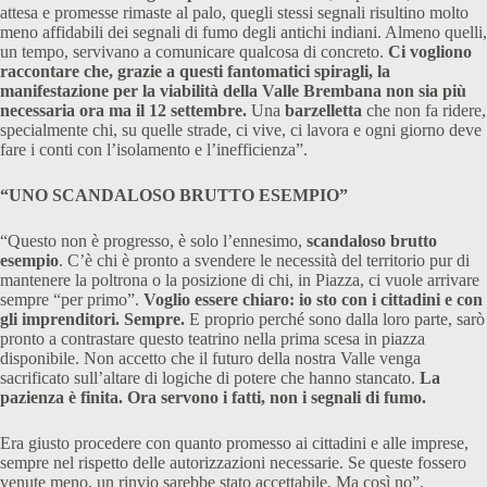
attesa e promesse rimaste al palo, quegli stessi segnali risultino molto
meno affidabili dei segnali di fumo degli antichi indiani. Almeno quelli,
un tempo, servivano a comunicare qualcosa di concreto.
Ci vogliono
raccontare che, grazie a questi fantomatici spiragli, la
manifestazione per la viabilità della Valle Brembana non sia più
necessaria ora ma il 12 settembre.
Una
barzelletta
che non fa ridere,
specialmente chi, su quelle strade, ci vive, ci lavora e ogni giorno deve
fare i conti con l’isolamento e l’inefficienza”.
“UNO SCANDALOSO BRUTTO ESEMPIO”
“Questo non è progresso, è solo l’ennesimo,
scandaloso brutto
esempio
. C’è chi è pronto a svendere le necessità del territorio pur di
mantenere la poltrona o la posizione di chi, in Piazza, ci vuole arrivare
sempre “per primo”.
Voglio essere chiaro: io sto con i cittadini e con
gli imprenditori. Sempre.
E proprio perché sono dalla loro parte, sarò
pronto a contrastare questo teatrino nella prima scesa in piazza
disponibile. Non accetto che il futuro della nostra Valle venga
sacrificato sull’altare di logiche di potere che hanno stancato.
La
pazienza è finita. Ora servono i fatti, non i segnali di fumo.
Era giusto procedere con quanto promesso ai cittadini e alle imprese,
sempre nel rispetto delle autorizzazioni necessarie. Se queste fossero
venute meno, un rinvio sarebbe stato accettabile. Ma così no”.