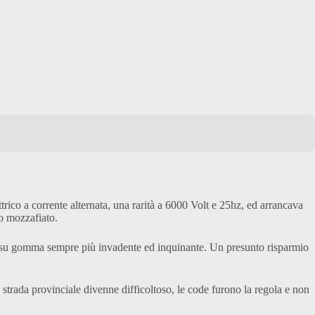
rico a corrente alternata, una rarità a 6000 Volt e 25hz, ed arrancava
no mozzafiato.
rto su gomma sempre più invadente ed inquinante. Un presunto risparmio
a strada provinciale divenne difficoltoso, le code furono la regola e non