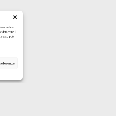
e/o accedere
e dati come il
consenso può
preferenze