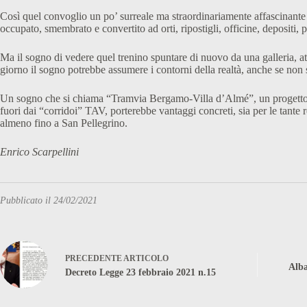
Così quel convoglio un po’ surreale ma straordinariamente affascinante 
occupato, smembrato e convertito ad orti, ripostigli, officine, depositi, pa
Ma il sogno di vedere quel trenino spuntare di nuovo da una galleria, att
giorno il sogno potrebbe assumere i contorni della realtà, anche se non sa
Un sogno che si chiama “Tramvia Bergamo-Villa d’Almé”, un progetto già 
fuori dai “corridoi” TAV, porterebbe vantaggi concreti, sia per le tante r
almeno fino a San Pellegrino.
Enrico Scarpellini
Pubblicato il 24/02/2021
PRECEDENTE
ARTICOLO
Alba
Decreto Legge 23 febbraio 2021 n.15