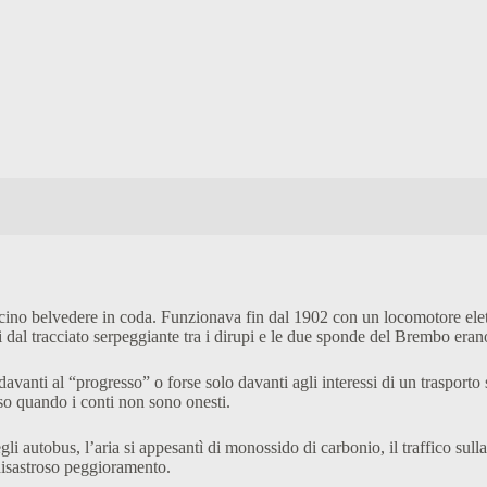
ncino belvedere in coda. Funzionava fin dal 1902 con un locomotore elett
 dal tracciato serpeggiante tra i dirupi e le due sponde del Brembo era
davanti al “progresso” o forse solo davanti agli interessi di un traspo
so quando i conti non sono onesti.
li autobus, l’aria si appesantì di monossido di carbonio, il traffico sull
 disastroso peggioramento.