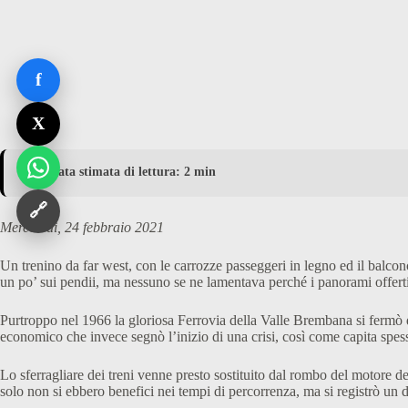
f
X
⏱️ Durata stimata di lettura: 2 min
🔗
Mercoledì, 24 febbraio 2021
Un trenino da far west, con le carrozze passeggeri in legno ed il balco
un po’ sui pendii, ma nessuno se ne lamentava perché i panorami offerti
Purtroppo nel 1966 la gloriosa Ferrovia della Valle Brembana si fermò 
economico che invece segnò l’inizio di una crisi, così come capita spes
Lo sferragliare dei treni venne presto sostituito dal rombo del motore deg
solo non si ebbero benefici nei tempi di percorrenza, ma si registrò un