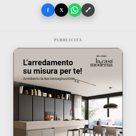
f
X
🔗
PUBBLICITÀ