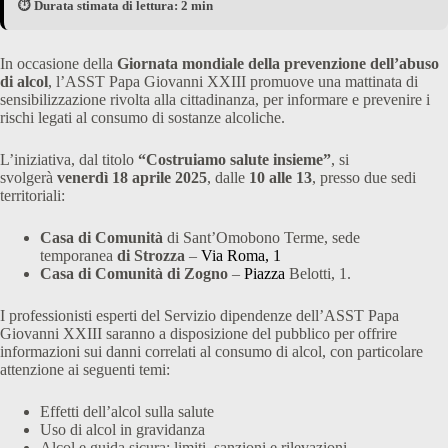
⏱️ Durata stimata di lettura: 2 min
In occasione della
Giornata mondiale della prevenzione dell’abuso
di alcol
, l’ASST Papa Giovanni XXIII promuove una mattinata di
sensibilizzazione rivolta alla cittadinanza, per informare e prevenire i
rischi legati al consumo di sostanze alcoliche.
L’iniziativa, dal titolo
“Costruiamo salute insieme”
, si
svolgerà
venerdì 18 aprile 2025
, dalle
10 alle 13
, presso due sedi
territoriali:
Casa di Comunità
di Sant’Omobono Terme, sede
temporanea
di Strozza
–
Via Roma, 1
Casa di Comunità di Zogno
–
Piazza
Belotti, 1.
I professionisti esperti del Servizio dipendenze dell’ASST Papa
Giovanni XXIII saranno a disposizione del pubblico per offrire
informazioni sui danni correlati al consumo di alcol, con particolare
attenzione ai seguenti temi:
Effetti dell’alcol sulla salute
Uso di alcol in gravidanza
Alcol e guida sicura: limiti, sanzioni e rilevazioni