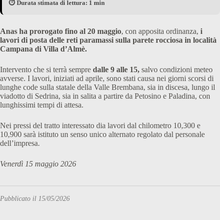
⏱️ Durata stimata di lettura: 1 min
Anas ha prorogato fino al 20 maggio
, con apposita ordinanza,
i
lavori di posta delle reti paramassi sulla parete rocciosa in località
Campana di Villa d’Almè.
Intervento che si terrà sempre
dalle 9 alle 15,
salvo condizioni meteo
avverse. I lavori, iniziati ad aprile, sono stati causa nei giorni scorsi di
lunghe code sulla statale della Valle Brembana, sia in discesa, lungo il
viadotto di Sedrina, sia in salita a partire da Petosino e Paladina, con
lunghissimi tempi di attesa.
Nei pressi del tratto interessato dia lavori dal chilometro 10,300 e
10,900 sarà istituto un senso unico alternato regolato dal personale
dell’impresa.
Venerdì 15 maggio 2026
Pubblicato il 15/05/2026