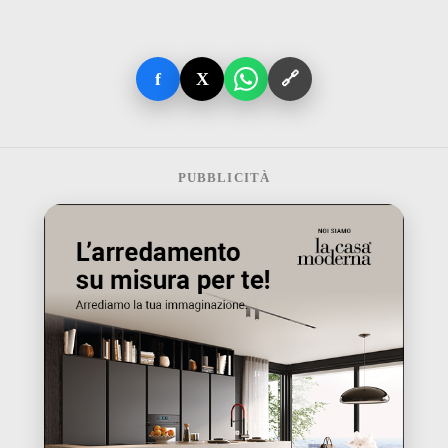
f
X
🔗
PUBBLICITÀ