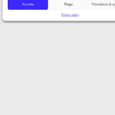
Accetta
Nega
Visualizza le 
Privacy policy
Iscriviti alla nostra newsletter
Ricevi aggiornamenti, notizie e novità dalla Val