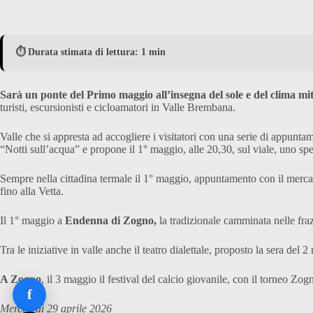
⏱️ Durata stimata di lettura: 1 min
Sarà un ponte del Primo maggio all’insegna del sole e del clima mi
turisti, escursionisti e cicloamatori in Valle Brembana.
Valle che si appresta ad accogliere i visitatori con una serie di appuntam
“Notti sull’acqua” e propone il 1° maggio, alle 20,30, sul viale, uno sp
Sempre nella cittadina termale il 1° maggio, appuntamento con il mercat
fino alla Vetta.
Il 1° maggio a
Endenna di Zogno,
la tradizionale camminata nelle fraz
Tra le iniziative in valle anche il teatro dialettale, proposto la sera del 
A Zogno
, il 3 maggio il festival del calcio giovanile, con il torneo Zog
f
Mercoledì 29 aprile 2026