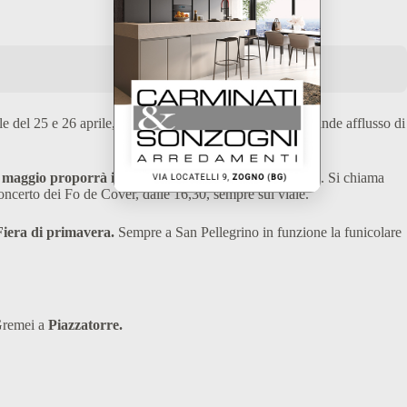
le del 25 e 26 aprile, che vedranno probabilmente un grande afflusso di
 2 maggio proporrà il primo festival dedicato all’acqua
. Si chiama
concerto dei Fo de Cover, dalle 16,30, sempre sul viale.
iera di primavera.
Sempre a San Pellegrino in funzione la funicolare
 Gremei a
Piazzatorre.