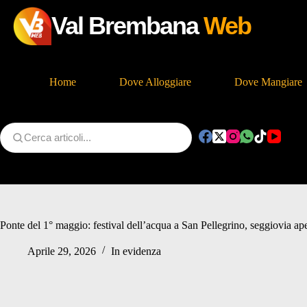
Val Brembana
Web
Home
Dove Alloggiare
Dove Mangiare
Salta
al
contenuto
Ponte del 1° maggio: festival dell’acqua a San Pellegrino, seggiovia ape
Aprile 29, 2026
In evidenza