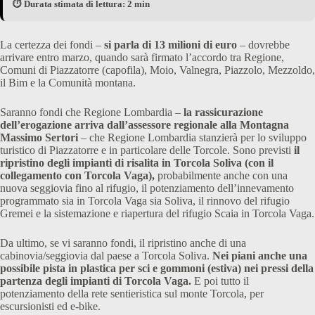
⏱️ Durata stimata di lettura: 2 min
La certezza dei fondi –
si parla di 13 milioni di euro
– dovrebbe
arrivare entro marzo, quando sarà firmato l’accordo tra Regione,
Comuni di Piazzatorre (capofila), Moio, Valnegra, Piazzolo, Mezzoldo,
il Bim e la Comunità montana.
Saranno fondi che Regione Lombardia –
la rassicurazione
dell’erogazione arriva dall’assessore regionale alla Montagna
Massimo Sertori
– che Regione Lombardia stanzierà per lo sviluppo
turistico di Piazzatorre e in particolare delle Torcole. Sono previsti
il
ripristino degli impianti di risalita in Torcola Soliva (con il
collegamento con Torcola Vaga),
probabilmente anche con una
nuova seggiovia fino al rifugio, il potenziamento dell’innevamento
programmato sia in Torcola Vaga sia Soliva, il rinnovo del rifugio
Gremei e la sistemazione e riapertura del rifugio Scaia in Torcola Vaga.
Da ultimo, se vi saranno fondi, il ripristino anche di una
cabinovia/seggiovia dal paese a Torcola Soliva.
Nei piani anche una
possibile pista in plastica per sci e gommoni (estiva) nei pressi della
partenza degli impianti di Torcola Vaga.
E poi tutto il
potenziamento della rete sentieristica sul monte Torcola, per
escursionisti ed e-bike.