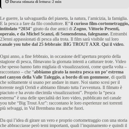
⏱️ Durata stimata di lettura: 2 min
Le guerre, la salvaguardia del pianeta, la natura, l’amicizia, la famiglia.
E la pesca a fare da filo conduttore.
E’ il curioso film-cortometraggio,
intitolato “2034
” girato da due amici di
Zogno
,
Vittorio Pesenti,
operaio, e da Michel Scanzi, di Somendenna, falegname.
Entrambi
23enni appassionati di pesca alla trota. Il film sarà visibile sul loro
canale you tube dal 25 febbraio
:
BIG TROUT AXR
.
Qui il video.
Ogni anno, a fine febbraio, in occasione dell’apertura proprio della
stagione di pesca, filmavano la giornata intenti a catturare trote. Video
che spesso hanno fatto migliaia di visualizzazioni, come quella volta –
raccontano – che “
abbiamo girato la nostra pesca un po’ estrema
nel canyon della Valle Taleggio, a bordo di un gommone
, di quelli
che solitamente si usano per andare in mare. Noi siamo scesi per il
torrente negli Orridi e abbiamo filmato tutta l’avventura. Il filmato è
piaciuto e ha avuto diecimila visualizzazioni”. Proprio la “pesca
estrema” è una delle specialità dei loro video, pubblicato nel canale
you tube “Big Trout Axr”: raccontano le loro esperienze nei torrenti
più selvaggi, in Val Brembana ma anche fuori.
Da qui l’idea di girare un vero e proprio cortometraggio con una storia
che abbracciasse però temi importanti, quali l’inquinamento e quindi il