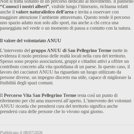
Non si tratta soltanto di un percorso dedicato al movimento. Il pannello
“Conosci i nostri alberi”
, visibile lungo l’itinerario, richiama infatti
anche il
valore naturalistico dell’area
e invita a osservare con
maggiore attenzione l’ambiente attraversato. Questo rende il percorso
uno spazio adatto non solo allo sport, ma anche a chi cerca una
passeggiata nel verde o un momento di pausa a contatto con la natura.
Il valore del volontariato ANUU
L’intervento del
gruppo ANUU di San Pellegrino Terme
mette in
evidenza il ruolo prezioso delle realtà locali nella cura del territorio.
Spesso sono proprio associazioni, gruppi e cittadini attivi a offrire un
contributo concreto alla vita quotidiana di un paese. In questo caso, il
lavoro dei cacciatori ANUU ha riguardato un luogo utilizzato da
persone diverse, un impegno discreto ma utile, capace di migliorare la
fruibilità degli spazi comuni.
Il
Percorso Vita San Pellegrino Terme
resta così un punto di
riferimento per chi ama muoversi all’aperto. L’intervento dei volontari
ANUU ricorda che prendersi cura del territorio significa anche
prendersi cura delle persone che lo vivono ogni giorno.
Pubblicato il 08/07/2026