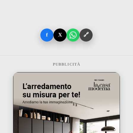
f
X
🔗
PUBBLICITÀ