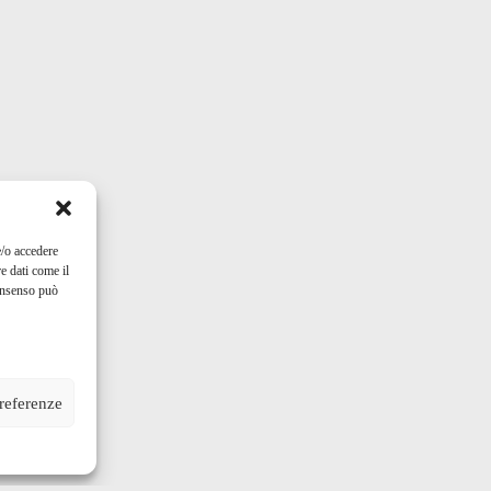
e/o accedere
e dati come il
consenso può
preferenze