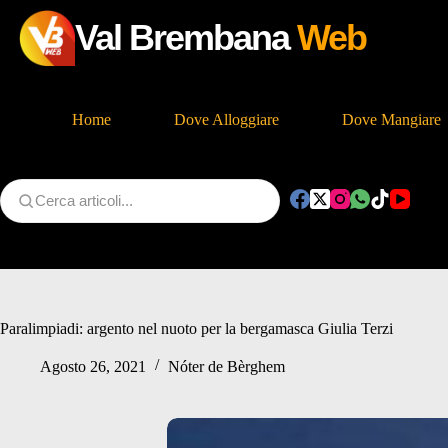
Val Brembana
Web
Home
Dove Alloggiare
Dove Mangiare
Salta
al
contenuto
Paralimpiadi: argento nel nuoto per la bergamasca Giulia Terzi
Agosto 26, 2021
Nóter de Bèrghem