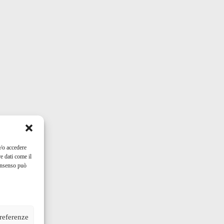
e/o accedere
e dati come il
consenso può
preferenze