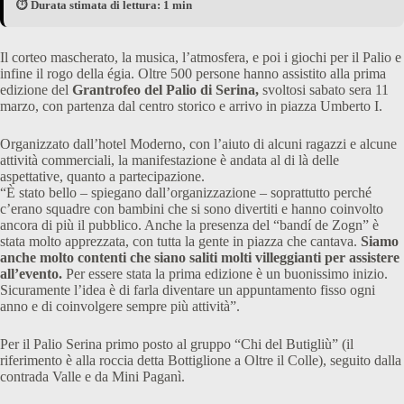
⏱️ Durata stimata di lettura: 1 min
Il corteo mascherato, la musica, l’atmosfera, e poi i giochi per il Palio e
infine il rogo della égia. Oltre 500 persone hanno assistito alla prima
edizione del
Grantrofeo del Palio di Serina,
svoltosi sabato sera 11
marzo, con partenza dal centro storico e arrivo in piazza Umberto I.
Organizzato dall’hotel Moderno, con l’aiuto di alcuni ragazzi e alcune
attività commerciali, la manifestazione è andata al di là delle
aspettative, quanto a partecipazione.
“È stato bello – spiegano dall’organizzazione – soprattutto perché
c’erano squadre con bambini che si sono divertiti e hanno coinvolto
ancora di più il pubblico. Anche la presenza del “bandí de Zogn” è
stata molto apprezzata, con tutta la gente in piazza che cantava.
Siamo
anche molto contenti che siano saliti molti villeggianti per assistere
all’evento.
Per essere stata la prima edizione è un buonissimo inizio.
Sicuramente l’idea è di farla diventare un appuntamento fisso ogni
anno e di coinvolgere sempre più attività”.
Per il Palio Serina primo posto al gruppo “Chi del Butigliù” (il
riferimento è alla roccia detta Bottiglione a Oltre il Colle), seguito dalla
contrada Valle e da Mini Paganì.