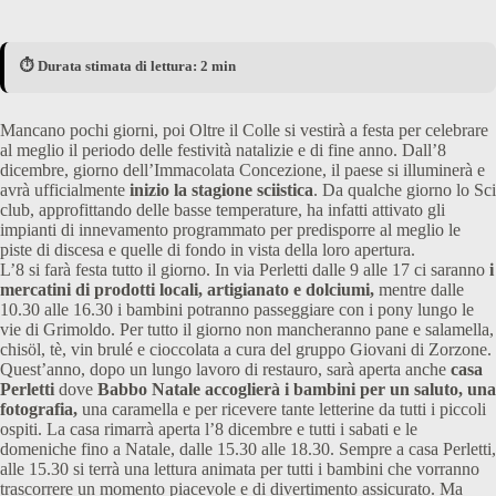
⏱️ Durata stimata di lettura: 2 min
Mancano pochi giorni, poi Oltre il Colle si vestirà a festa per celebrare
al meglio il periodo delle festività natalizie e di fine anno. Dall’8
dicembre, giorno dell’Immacolata Concezione, il paese si illuminerà e
avrà ufficialmente
inizio la stagione sciistica
. Da qualche giorno lo Sci
club, approfittando delle basse temperature, ha infatti attivato gli
impianti di innevamento programmato per predisporre al meglio le
piste di discesa e quelle di fondo in vista della loro apertura.
L’8 si farà festa tutto il giorno. In via Perletti dalle 9 alle 17 ci saranno
i
mercatini di prodotti locali, artigianato e dolciumi,
mentre dalle
10.30 alle 16.30 i bambini potranno passeggiare con i pony lungo le
vie di Grimoldo. Per tutto il giorno non mancheranno pane e salamella,
chisöl, tè, vin brulé e cioccolata a cura del gruppo Giovani di Zorzone.
Quest’anno, dopo un lungo lavoro di restauro, sarà aperta anche
casa
Perletti
dove
Babbo Natale accoglierà i bambini per un saluto, una
fotografia,
una caramella e per ricevere tante letterine da tutti i piccoli
ospiti. La casa rimarrà aperta l’8 dicembre e tutti i sabati e le
domeniche fino a Natale, dalle 15.30 alle 18.30. Sempre a casa Perletti,
alle 15.30 si terrà una lettura animata per tutti i bambini che vorranno
trascorrere un momento piacevole e di divertimento assicurato. Ma