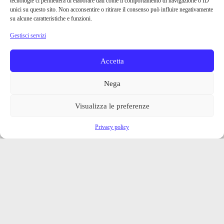
tecnologie ci permetterà di elaborare dati come il comportamento di navigazione o ID
unici su questo sito. Non acconsentire o ritirare il consenso può influire negativamente
su alcune caratteristiche e funzioni.
Gestisci servizi
Accetta
Nega
Visualizza le preferenze
Privacy policy