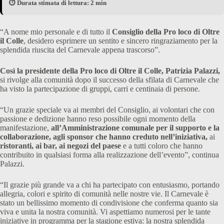
⏱️ Durata stimata di lettura: 2 min
“A nome mio personale e di tutto il
Consiglio della Pro loco di Oltre
il Colle
, desidero esprimere un sentito e sincero ringraziamento per la
splendida riuscita del Carnevale appena trascorso”.
Così la presidente della Pro loco di Oltre il Colle, Patrizia Palazzi,
si rivolge alla comunità dopo il successo della sfilata di Carnevale che
ha visto la partecipazione di gruppi, carri e centinaia di persone.
“Un grazie speciale va ai membri del Consiglio, ai volontari che con
passione e dedizione hanno reso possibile ogni momento della
manifestazione,
all’Amministrazione comunale per il supporto e la
collaborazione, agli sponsor che hanno creduto nell’iniziativa,
ai
ristoranti, ai bar, ai negozi del paese
e a tutti coloro che hanno
contribuito in qualsiasi forma alla realizzazione dell’evento”, continua
Palazzi.
“Il grazie più grande va a chi ha partecipato con entusiasmo, portando
allegria, colori e spirito di comunità nelle nostre vie. Il Carnevale è
stato un bellissimo momento di condivisione che conferma quanto sia
viva e unita la nostra comunità. Vi aspettiamo numerosi per le tante
iniziative in programma per la stagione estiva: la nostra splendida