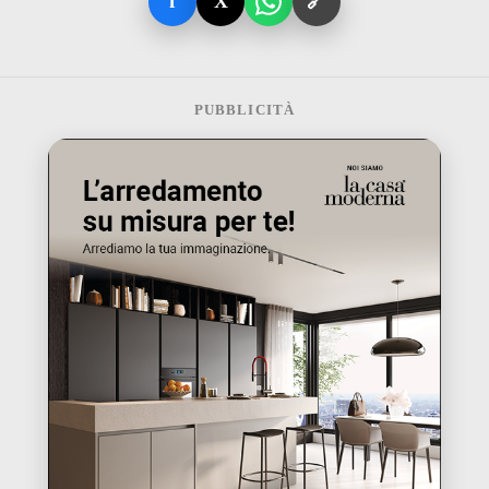
f
X
🔗
PUBBLICITÀ