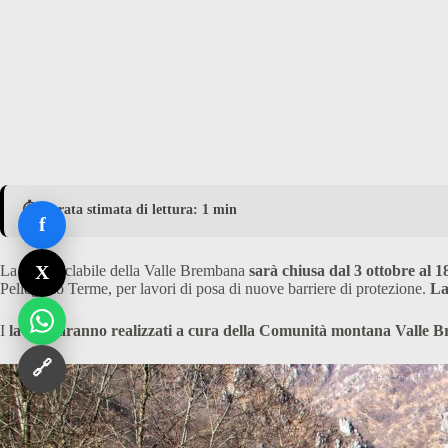
⏱️ Durata stimata di lettura: 1 min
f
X
La pista ciclabile della Valle Brembana
sarà chiusa dal 3 ottobre al 
Pellegrino Terme, per lavori di posa di nuove barriere di protezione.
La
I
lavori saranno realizzati a cura della Comunità montana Valle 
🔗