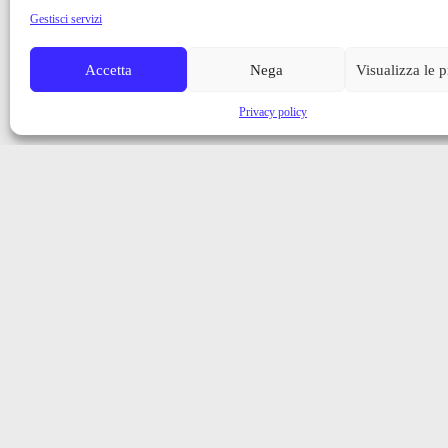
Gestisci servizi
Accetta
Nega
Visualizza le 
Privacy policy
Iscriviti alla nostra newsletter
Ricevi aggiornamenti, notizie e novità dalla Val