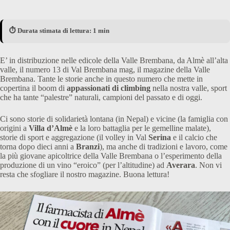
⏱️ Durata stimata di lettura: 1 min
E’ in distribuzione nelle edicole della Valle Brembana, da Almè all’alta
valle, il numero 13 di Val Brembana mag, il magazine della Valle
Brembana. Tante le storie anche in questo numero che mette in
copertina il boom di
appassionati di climbing
nella nostra valle, sport
che ha tante “palestre” naturali, campioni del passato e di oggi.
Ci sono storie di solidarietà lontana (in Nepal) e vicine (la famiglia con
origini a
Villa d’Almè
e la loro battaglia per le gemelline malate),
storie di sport e aggregazione (il volley in Val
Serina
e il calcio che
torna dopo dieci anni a
Branzi
), ma anche di tradizioni e lavoro, come
la più giovane apicoltrice della Valle Brembana o l’esperimento della
produzione di un vino “eroico” (per l’altitudine) ad
Averara
. Non vi
resta che sfogliare il nostro magazine. Buona lettura!