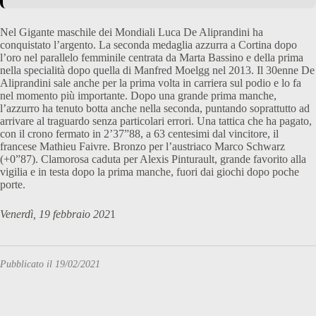
Nel Gigante maschile dei Mondiali Luca De Aliprandini ha
conquistato l’argento. La seconda medaglia azzurra a Cortina dopo
l’oro nel parallelo femminile centrata da Marta Bassino e della prima
nella specialità dopo quella di Manfred Moelgg nel 2013. Il 30enne De
Aliprandini sale anche per la prima volta in carriera sul podio e lo fa
nel momento più importante. Dopo una grande prima manche,
l’azzurro ha tenuto botta anche nella seconda, puntando soprattutto ad
arrivare al traguardo senza particolari errori. Una tattica che ha pagato,
con il crono fermato in 2’37”88, a 63 centesimi dal vincitore, il
francese Mathieu Faivre. Bronzo per l’austriaco Marco Schwarz
(+0”87). Clamorosa caduta per Alexis Pinturault, grande favorito alla
vigilia e in testa dopo la prima manche, fuori dai giochi dopo poche
porte.
Venerdì, 19 febbraio 202
1
Pubblicato il 19/02/2021