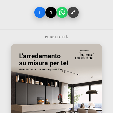
f
X
🔗
PUBBLICITÀ