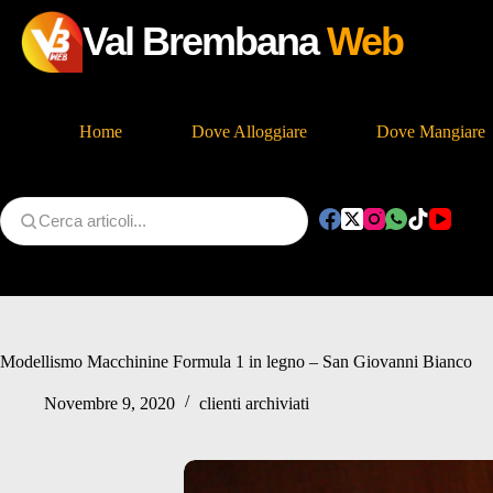
Val Brembana
Web
Home
Dove Alloggiare
Dove Mangiare
Salta
al
contenuto
Modellismo Macchinine Formula 1 in legno – San Giovanni Bianco
Novembre 9, 2020
clienti archiviati