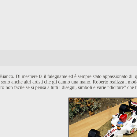
ianco. Di mestiere fa il falegname ed è sempre stato appassionato di qu
ci sono anche altri artisti che gli danno una mano. Roberto realizza i mo
ro non facile se si pensa a tutti i disegni, simboli e varie “diciture” ch