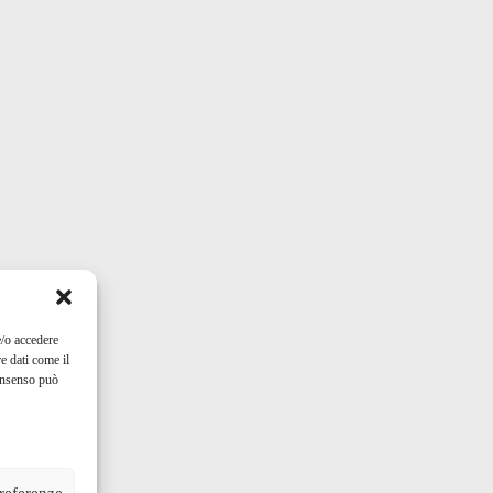
e/o accedere
e dati come il
consenso può
preferenze