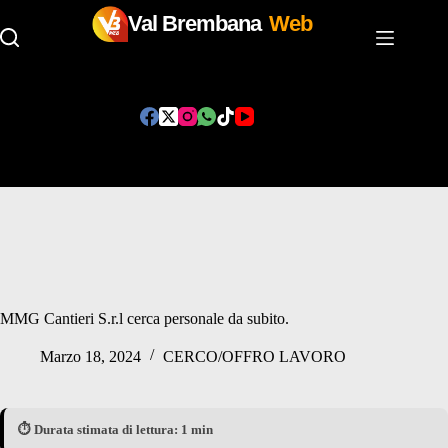
Val Brembana
Web
Salta
al
contenuto
MMG Cantieri S.r.l cerca personale da subito.
Marzo 18, 2024
CERCO/OFFRO LAVORO
⏱️ Durata stimata di lettura: 1 min