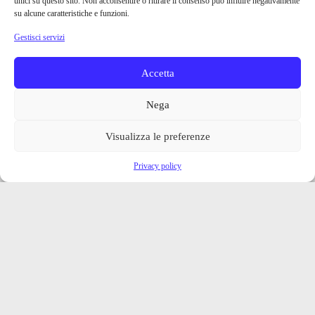
unici su questo sito. Non acconsentire o ritirare il consenso può influire negativamente
su alcune caratteristiche e funzioni.
Gestisci servizi
Accetta
Nega
Visualizza le preferenze
Privacy policy