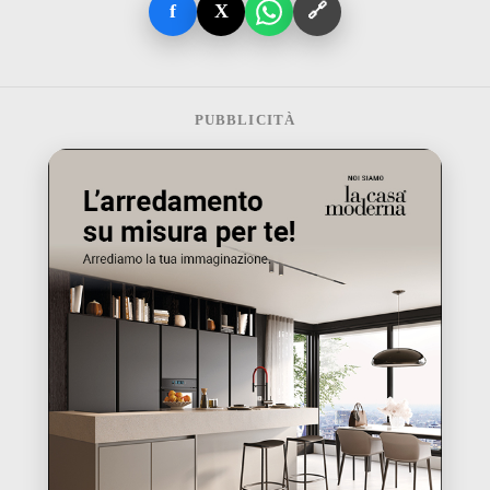
f
X
🔗
PUBBLICITÀ