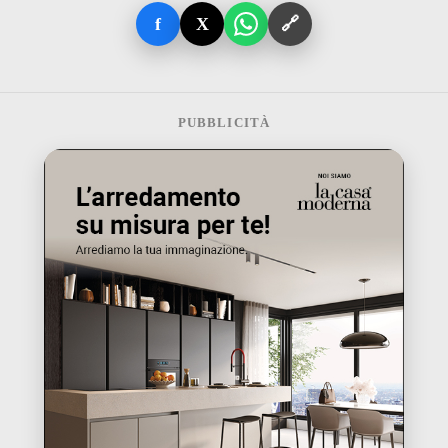
f
X
🔗
PUBBLICITÀ