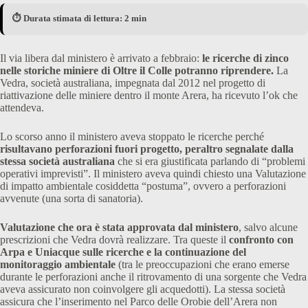
⏱️ Durata stimata di lettura: 2 min
Il via libera dal ministero è arrivato a febbraio:
le ricerche di zinco
nelle storiche miniere di Oltre il Colle potranno riprendere.
La
Vedra, società australiana, impegnata dal 2012 nel progetto di
riattivazione delle miniere dentro il monte Arera, ha ricevuto l’ok che
attendeva.
Lo scorso anno il ministero aveva stoppato le ricerche perché
risultavano perforazioni fuori progetto, peraltro segnalate dalla
stessa società australiana
che si era giustificata parlando di “problemi
operativi imprevisti”. Il ministero aveva quindi chiesto una Valutazione
di impatto ambientale cosiddetta “postuma”, ovvero a perforazioni
avvenute (una sorta di sanatoria).
Valutazione che ora è stata approvata dal ministero
, salvo alcune
prescrizioni che Vedra dovrà realizzare. Tra queste il
confronto con
Arpa e Uniacque sulle ricerche e la continuazione del
monitoraggio ambientale
(tra le preoccupazioni che erano emerse
durante le perforazioni anche il ritrovamento di una sorgente che Vedra
aveva assicurato non coinvolgere gli acquedotti). La stessa società
assicura che l’inserimento nel Parco delle Orobie dell’Arera non