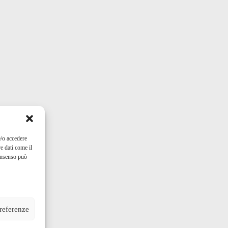
e/o accedere
e dati come il
consenso può
preferenze