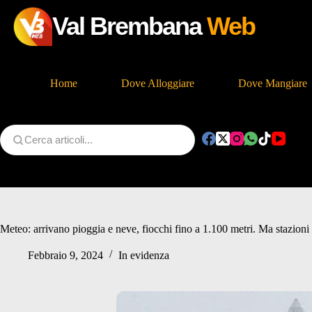
Val Brembana
Web
Home
Dove Alloggiare
Dove Mangiare
Salta
al
contenuto
Meteo: arrivano pioggia e neve, fiocchi fino a 1.100 metri. Ma stazioni d
Febbraio 9, 2024
In evidenza