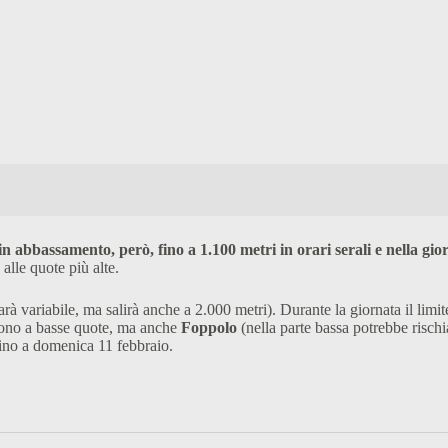
 in abbassamento, però, fino a 1.100 metri in orari serali e nella gio
lle quote più alte.
rà variabile, ma salirà anche a 2.000 metri). Durante la giornata il limit
 sono a basse quote, ma anche
Foppolo
(nella parte bassa potrebbe rischia
ino a domenica 11 febbraio.