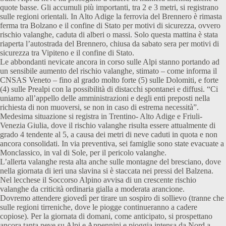
quote basse. Gli accumuli più importanti, tra 2 e 3 metri, si registrano
sulle regioni orientali. In Alto Adige la ferrovia del Brennero è rimasta
ferma tra Bolzano e il confine di Stato per motivi di sicurezza, ovvero
rischio valanghe, caduta di alberi o massi. Solo questa mattina è stata
riaperta l’autostrada del Brennero, chiusa da sabato sera per motivi di
sicurezza tra Vipiteno e il confine di Stato.
Le abbondanti nevicate ancora in corso sulle Alpi stanno portando ad
un sensibile aumento del rischio valanghe, stimato – come informa il
CNSAS Veneto – fino al grado molto forte (5) sulle Dolomiti, e forte
(4) sulle Prealpi con la possibilità di distacchi spontanei e diffusi. “Ci
uniamo all’appello delle amministrazioni e degli enti preposti nella
richiesta di non muoversi, se non in caso di estrema necessità”.
Medesima situazione si registra in Trentino- Alto Adige e Friuli-
Venezia Giulia, dove il rischio valanghe risulta essere attualmente di
grado 4 tendente al 5, a causa dei metri di neve caduti in quota e non
ancora consolidati. In via preventiva, sei famiglie sono state evacuate a
Monclassico, in val di Sole, per il pericolo valanghe.
L’allerta valanghe resta alta anche sulle montagne del bresciano, dove
nella giornata di ieri una slavina si è staccata nei pressi del Balzena.
Nel lecchese il Soccorso Alpino avvisa di un crescente rischio
valanghe da criticità ordinaria gialla a moderata arancione.
Dovremo attendere giovedì per tirare un sospiro di sollievo (tranne che
sulle regioni tirreniche, dove le piogge continueranno a cadere
copiose). Per la giornata di domani, come anticipato, si prospettano
ancora tanta neve su Alpi e Appennini e pioggia intensa da Nord a