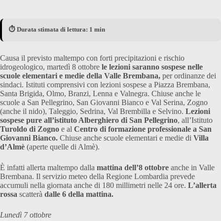
⏱️ Durata stimata di lettura: 1 min
Causa il previsto maltempo con forti precipitazioni e rischio
idrogeologico, martedì 8 ottobre
le lezioni saranno sospese nelle
scuole elementari e medie della Valle Brembana,
per ordinanze dei
sindaci. Istituti comprensivi con lezioni sospese a Piazza Brembana,
Santa Brigida, Olmo, Branzi, Lenna e Valnegra. Chiuse anche le
scuole a San Pellegrino, San Giovanni Bianco e Val Serina, Zogno
(anche il nido), Taleggio, Sedrina, Val Brembilla e Selvino.
Lezioni
sospese pure all’istituto Alberghiero di San Pellegrino
, all’Istituto
Turoldo di Zogno
e al
Centro di formazione professionale a San
Giovanni Bianco.
Chiuse anche scuole elementari e medie di
Villa
d’Almè
(aperte quelle di Almè).
È infatti allerta maltempo dalla
mattina dell’8 ottobre
anche in Valle
Brembana. Il servizio meteo della Regione Lombardia prevede
accumuli nella giornata anche di 180 millimetri nelle 24 ore.
L’allerta
rossa
scatterà
dalle 6 della mattina.
Lunedì 7 ottobre