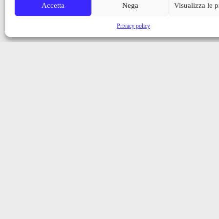
Accetta
Nega
Visualizza le 
Privacy policy
Iscriviti alla nostra newsletter
Ricevi aggiornamenti, notizie e novità dalla Val