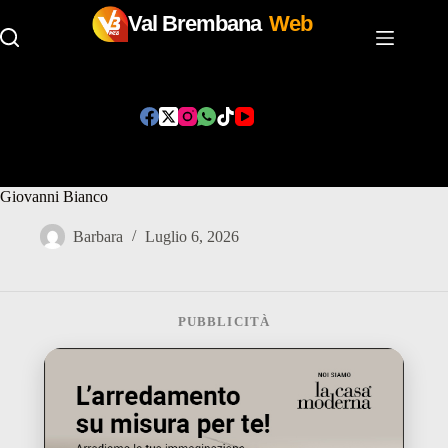
Val Brembana
Web
Salta
al
contenuto
Festa della Porchetta Solidale – San Pietro d’Orzio San
Giovanni Bianco
Barbara
Luglio 6, 2026
PUBBLICITÀ