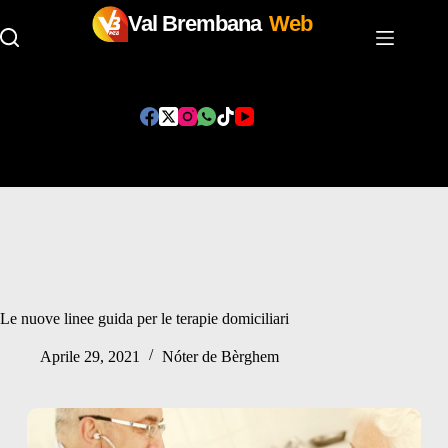
Val Brembana
Web
Salta
al
contenuto
Le nuove linee guida per le terapie domiciliari
Aprile 29, 2021
Nóter de Bèrghem