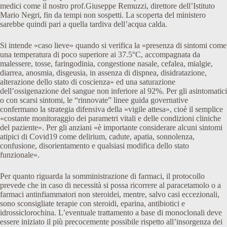
medici come il nostro prof.Giuseppe Remuzzi, direttore dell’Istituto
Mario Negri, fin da tempi non sospetti. La scoperta del ministero
sarebbe quindi pari a quella tardiva dell’acqua calda.
Si intende «caso lieve» quando si verifica la «presenza di sintomi come
una temperatura di poco superiore ai 37.5°C, accompagnata da
malessere, tosse, faringodinia, congestione nasale, cefalea, mialgie,
diarrea, anosmia, disgeusia, in assenza di dispnea, disidratazione,
alterazione dello stato di coscienza» ed una saturazione
dell’ossigenazione del sangue non inferiore al 92%. Per gli asintomatici
o con scarsi sintomi, le “rinnovate” linee guida governative
confermano la strategia difensiva della «vigile attesa», cioè il semplice
«costante monitoraggio dei parametri vitali e delle condizioni cliniche
del paziente». Per gli anziani «è importante considerare alcuni sintomi
atipici di Covid19 come delirium, cadute, apatia, sonnolenza,
confusione, disorientamento e qualsiasi modifica dello stato
funzionale».
Per quanto riguarda la somministrazione di farmaci, il protocollo
prevede che in caso di necessità si possa ricorrere al paracetamolo o a
farmaci antinfiammatori non steroidei, mentre, salvo casi eccezionali,
sono sconsigliate terapie con steroidi, eparina, antibiotici e
idrossiclorochina. L’eventuale trattamento a base di monoclonali deve
essere iniziato il più precocemente possibile rispetto all’insorgenza dei