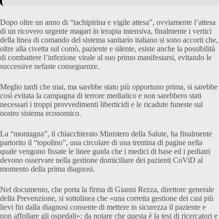
Dopo oltre un anno di “tachipirina e vigile attesa”, ovviamente l’attesa
di un ricovero urgente magari in terapia intensiva, finalmente i vertici
della linea di comando del sistema sanitario italiano si sono accorti che,
oltre alla civetta sul comò, paziente e silente, esiste anche la possibilità
di combattere l’infezione virale al suo primo manifestarsi, evitando le
successive nefaste conseguenze.
Meglio tardi che mai, ma sarebbe stato più opportuno prima, si sarebbe
così evitata la campagna di terrore mediatico e non sarebbero stati
necessari i troppi provvedimenti liberticidi e le ricadute funeste sul
nostro sistema economico.
La “montagna”, il chiacchierato Ministero della Salute, ha finalmente
partorito il “topolino”, una circolare di una trentina di pagine nella
quale vengono fissate le linee guida che i medici di base ed i pediatri
devono osservare nella gestione domiciliare dei pazienti CoViD al
momento della prima diagnosi.
Nel documento, che porta la firma di Gianni Rezza, direttore generale
della Prevenzione, si sottolinea che «una corretta gestione dei casi più
lievi fin dalla diagnosi consente di mettere in sicurezza il paziente e
non affollare gli ospedali»: da notare che questa è la tesi di ricercatori e