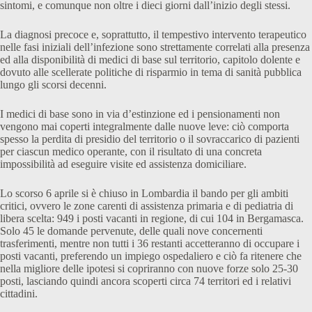
sintomi, e comunque non oltre i dieci giorni dall’inizio degli stessi.
La diagnosi precoce e, soprattutto, il tempestivo intervento terapeutico
nelle fasi iniziali dell’infezione sono strettamente correlati alla presenza
ed alla disponibilità di medici di base sul territorio, capitolo dolente e
dovuto alle scellerate politiche di risparmio in tema di sanità pubblica
lungo gli scorsi decenni.
I medici di base sono in via d’estinzione ed i pensionamenti non
vengono mai coperti integralmente dalle nuove leve: ciò comporta
spesso la perdita di presidio del territorio o il sovraccarico di pazienti
per ciascun medico operante, con il risultato di una concreta
impossibilità ad eseguire visite ed assistenza domiciliare.
Lo scorso 6 aprile si è chiuso in Lombardia il bando per gli ambiti
critici, ovvero le zone carenti di assistenza primaria e di pediatria di
libera scelta: 949 i posti vacanti in regione, di cui 104 in Bergamasca.
Solo 45 le domande pervenute, delle quali nove concernenti
trasferimenti, mentre non tutti i 36 restanti accetteranno di occupare i
posti vacanti, preferendo un impiego ospedaliero e ciò fa ritenere che
nella migliore delle ipotesi si copriranno con nuove forze solo 25-30
posti, lasciando quindi ancora scoperti circa 74 territori ed i relativi
cittadini.