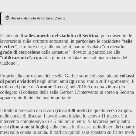
⏱️ Durata stimata di lettura: 2 min
E’ iniziato il
sollevamento del viadotto di Sedrina,
per consentire le
lavorazioni sulle strutture sottostanti, in particolare le cosiddette “
selle
Gerber
“, strutture che, dalle indagini, hanno rivelato “un
elevato
grado di corrosione
delle armature”, dovuto in particolare alle
“
infiltrazioni d’acqua
dai giunti di dilatazione sul piano viario del
viadotto”.
Proprio alla corrosione delle selle Gerber sono collegati alcuni
collassi
di ponti e viadotti
negli ultimi anni (
qui
uno studio sull’argomento). Il
crollo del ponte di
Annone
(Lecco) nel 2016 (con una vittima) fu
collegato al collasso della selle Gerber. L’intervento in corso a Sedrina
appare quindi più che mai importante.
Il tratto interessato dai lavori
(circa 400 metri)
è quello verso Zogno,
nelle corsie di discesa. I lavori sono iniziati lo scorso 11 marzo. Un
intervento complessivo di 4,5 milioni di euro. Si lavorerà per quattro
mesi
(fino a metà luglio)
sulla corsia in discesa, quindi per altri quattro
mesi sulla corsia in salita. Il traffico quindi sarà spostato sull’altra metà