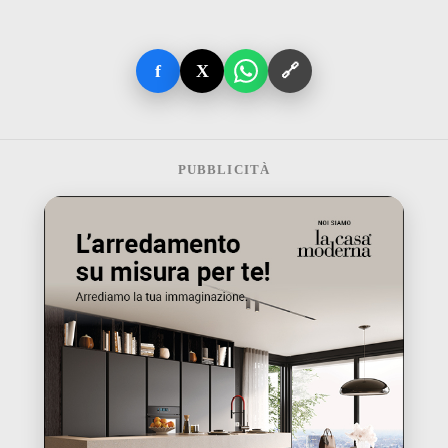
f
X
🔗
PUBBLICITÀ