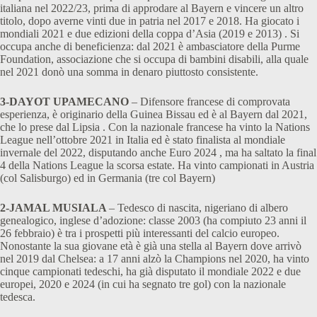
italiana nel 2022/23, prima di approdare al Bayern e vincere un altro
titolo, dopo averne vinti due in patria nel 2017 e 2018. Ha giocato i
mondiali 2021 e due edizioni della coppa d’Asia (2019 e 2013) . Si
occupa anche di beneficienza: dal 2021 è ambasciatore della Purme
Foundation, associazione che si occupa di bambini disabili, alla quale
nel 2021 donò una somma in denaro piuttosto consistente.
3-DAYOT UPAMECANO
– Difensore francese di comprovata
esperienza, è originario della Guinea Bissau ed è al Bayern dal 2021,
che lo prese dal Lipsia . Con la nazionale francese ha vinto la Nations
League nell’ottobre 2021 in Italia ed è stato finalista al mondiale
invernale del 2022, disputando anche Euro 2024 , ma ha saltato la final
4 della Nations League la scorsa estate. Ha vinto campionati in Austria
(col Salisburgo) ed in Germania (tre col Bayern)
2-JAMAL MUSIALA
– Tedesco di nascita, nigeriano di albero
genealogico, inglese d’adozione: classe 2003 (ha compiuto 23 anni il
26 febbraio) è tra i prospetti più interessanti del calcio europeo.
Nonostante la sua giovane età è già una stella al Bayern dove arrivò
nel 2019 dal Chelsea: a 17 anni alzò la Champions nel 2020, ha vinto
cinque campionati tedeschi, ha già disputato il mondiale 2022 e due
europei, 2020 e 2024 (in cui ha segnato tre gol) con la nazionale
tedesca.