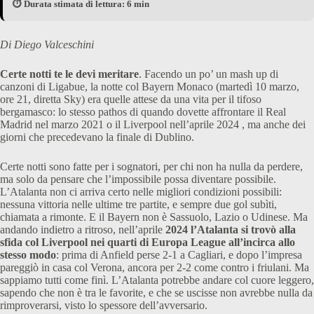
⏱️ Durata stimata di lettura: 6 min
Di Diego Valceschini
Certe notti te le devi meritare
. Facendo un po’ un mash up di
canzoni di Ligabue, la notte col Bayern Monaco (martedì 10 marzo,
ore 21, diretta Sky) era quelle attese da una vita per il tifoso
bergamasco: lo stesso pathos di quando dovette affrontare il Real
Madrid nel marzo 2021 o il Liverpool nell’aprile 2024 , ma anche dei
giorni che precedevano la finale di Dublino.
Certe notti sono fatte per i sognatori, per chi non ha nulla da perdere,
ma solo da pensare che l’impossibile possa diventare possibile.
L’Atalanta non ci arriva certo nelle migliori condizioni possibili:
nessuna vittoria nelle ultime tre partite, e sempre due gol subìti,
chiamata a rimonte. E il Bayern non è Sassuolo, Lazio o Udinese. Ma
andando indietro a ritroso, nell’aprile
2024 l’Atalanta si trovò alla
sfida col Liverpool nei quarti di Europa League all’incirca allo
stesso modo
: prima di Anfield perse 2-1 a Cagliari, e dopo l’impresa
pareggiò in casa col Verona, ancora per 2-2 come contro i friulani. Ma
sappiamo tutti come finì. L’Atalanta potrebbe andare col cuore leggero,
sapendo che non è tra le favorite, e che se uscisse non avrebbe nulla da
rimproverarsi, visto lo spessore dell’avversario.