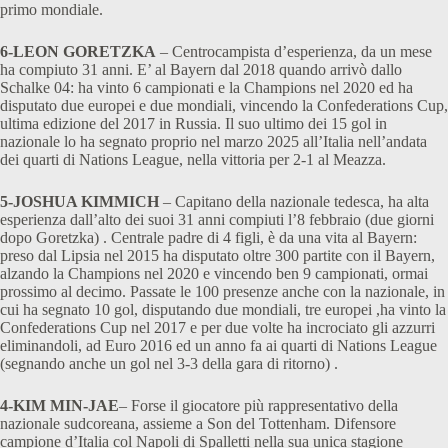
primo mondiale.
6-LEON GORETZKA
– Centrocampista d’esperienza, da un mese
ha compiuto 31 anni. E’ al Bayern dal 2018 quando arrivò dallo
Schalke 04: ha vinto 6 campionati e la Champions nel 2020 ed ha
disputato due europei e due mondiali, vincendo la Confederations Cup,
ultima edizione del 2017 in Russia. Il suo ultimo dei 15 gol in
nazionale lo ha segnato proprio nel marzo 2025 all’Italia nell’andata
dei quarti di Nations League, nella vittoria per 2-1 al Meazza.
5-JOSHUA KIMMICH
– Capitano della nazionale tedesca, ha alta
esperienza dall’alto dei suoi 31 anni compiuti l’8 febbraio (due giorni
dopo Goretzka) . Centrale padre di 4 figli, è da una vita al Bayern:
preso dal Lipsia nel 2015 ha disputato oltre 300 partite con il Bayern,
alzando la Champions nel 2020 e vincendo ben 9 campionati, ormai
prossimo al decimo. Passate le 100 presenze anche con la nazionale, in
cui ha segnato 10 gol, disputando due mondiali, tre europei ,ha vinto la
Confederations Cup nel 2017 e per due volte ha incrociato gli azzurri
eliminandoli, ad Euro 2016 ed un anno fa ai quarti di Nations League
(segnando anche un gol nel 3-3 della gara di ritorno) .
4-KIM MIN-JAE
– Forse il giocatore più rappresentativo della
nazionale sudcoreana, assieme a Son del Tottenham. Difensore
campione d’Italia col Napoli di Spalletti nella sua unica stagione