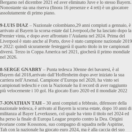
Bergamo nel dicembre 2021 ed aver eliminato Juve e lo stesso Bayern.
Nonostante sia una riserva (finora 16 presenze e 4 reti) è un giocatore
assolutamente di primo piano.
9-LUIS DIAZ
– Nazionale colombiano,29 anni compiuti a gennaio, è
arrivato al Bayern la scorsa estate dal Liverpool,che ha lasciato dopo la
Premier vinta, e dopo aver affrontato l’Atalanta nel 2024. Prima del
Liverpool è stato anche al Porto, dove è stato campione nazionale 2019
e 2022: quindi sicuramente festeggerà il quarto titolo in tre campionati
diversi. Terzo in Coppa America nel 2021, giocherà il primo mondiale
nel 2026.
8-SERGE GNABRY
– Punta tedesca 30enne dei bavaresi, è al
Bayern dal 2018,arrivato dall’Hoffenheim dopo aver iniziato la sua
carriera nell’Arsenal. Campione d’Europa nel 2020, ha vinto sei
campionati tedeschi e con la Nazionale ha il record di aver raggiunto
più velocemente i 10 gol. Ha giocato Euro 2020 ed il mondiale 2022
7-JONATHAN TAH
– 30 anni compiuti a febbraio, difensore della
nazionale tedesca, è arrivato al Bayern la scorsa estate, dopo 10 anni di
militanza al Bayer Leverkusen, col quale ha vinto il titolo nel 2024 ed
ha perso la finale di Europa League proprio contro la Dea. Origini
ivoriane come Kossonou, suo compagno di squadra nelle Aspirine,
Tah con la nazionale ha giocato euro 2024, ma è alla caccia del suo