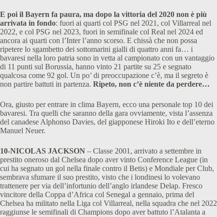
E poi il Bayern fa paura, ma dopo la vittoria del 2020 non è più
arrivata in fondo
: fuori ai quarti col PSG nel 2021, col Villarreal nel
2022, e col PSG nel 2023, fuori in semifinale col Real nel 2024 ed
ancora ai quarti con l’Inter l’anno scorso. E chissà che non possa
ripetere lo sgambetto dei sottomarini gialli di quattro anni fa… i
bavaresi nella loro patria sono in vetta al campionato con un vantaggio
di 11 punti sul Borussia, hanno vinto 21 partite su 25 e segnato
qualcosa come 92 gol. Un po’ di preoccupazione c’è, ma il segreto è
non partire battuti in partenza.
Ripeto, non c’è niente da perdere…
Ora, giusto per entrare in clima Bayern, ecco una personale top 10 dei
bavaresi. Tra quelli che saranno della gara ovviamente, vista l’assenza
del canadese Alphonso Davies, del giapponese Hiroki Ito e dell’eterno
Manuel Neuer.
10-NICOLAS JACKSON
– Classe 2001, arrivato a settembre in
prestito oneroso dal Chelsea dopo aver vinto Conference League (in
cui ha segnato un gol nella finale contro il Betis) e Mondiale per Club,
sembrava sfumare il suo prestito, visto che i londinesi lo volevano
trattenere per via dell’infortunio dell’anglo irlandese Delap. Fresco
vincitore della Coppa d’Africa col Senegal a gennaio, prima del
Chelsea ha militato nella Liga col Villarreal, nella squadra che nel 2022
raggiunse le semifinali di Champions dopo aver battuto l’Atalanta a