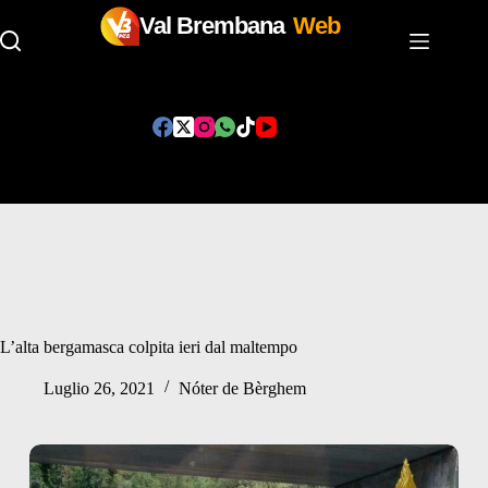
Val Brembana
Web
Salta
al
contenuto
L’alta bergamasca colpita ieri dal maltempo
Luglio 26, 2021
Nóter de Bèrghem