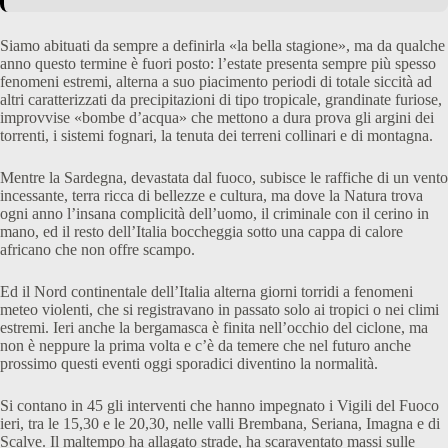
Siamo abituati da sempre a definirla «la bella stagione», ma da qualche
anno questo termine è fuori posto: l’estate presenta sempre più spesso
fenomeni estremi, alterna a suo piacimento periodi di totale siccità ad
altri caratterizzati da precipitazioni di tipo tropicale, grandinate furiose,
improvvise «bombe d’acqua» che mettono a dura prova gli argini dei
torrenti, i sistemi fognari, la tenuta dei terreni collinari e di montagna.
Mentre la Sardegna, devastata dal fuoco, subisce le raffiche di un vento
incessante, terra ricca di bellezze e cultura, ma dove la Natura trova
ogni anno l’insana complicità dell’uomo, il criminale con il cerino in
mano, ed il resto dell’Italia boccheggia sotto una cappa di calore
africano che non offre scampo.
Ed il Nord continentale dell’Italia alterna giorni torridi a fenomeni
meteo violenti, che si registravano in passato solo ai tropici o nei climi
estremi. Ieri anche la bergamasca è finita nell’occhio del ciclone, ma
non è neppure la prima volta e c’è da temere che nel futuro anche
prossimo questi eventi oggi sporadici diventino la normalità.
Si contano in 45 gli interventi che hanno impegnato i Vigili del Fuoco
ieri, tra le 15,30 e le 20,30, nelle valli Brembana, Seriana, Imagna e di
Scalve. Il maltempo ha allagato strade, ha scaraventato massi sulle