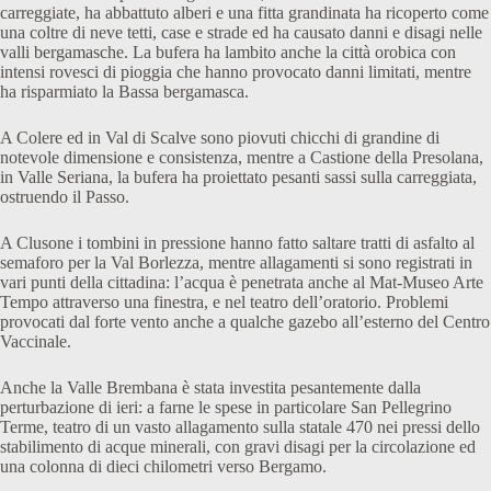
carreggiate, ha abbattuto alberi e una fitta grandinata ha ricoperto come
una coltre di neve tetti, case e strade ed ha causato danni e disagi nelle
valli bergamasche. La bufera ha lambito anche la città orobica con
intensi rovesci di pioggia che hanno provocato danni limitati, mentre
ha risparmiato la Bassa bergamasca.
A Colere ed in Val di Scalve sono piovuti chicchi di grandine di
notevole dimensione e consistenza, mentre a Castione della Presolana,
in Valle Seriana, la bufera ha proiettato pesanti sassi sulla carreggiata,
ostruendo il Passo.
A Clusone i tombini in pressione hanno fatto saltare tratti di asfalto al
semaforo per la Val Borlezza, mentre allagamenti si sono registrati in
vari punti della cittadina: l’acqua è penetrata anche al Mat-Museo Arte
Tempo attraverso una finestra, e nel teatro dell’oratorio. Problemi
provocati dal forte vento anche a qualche gazebo all’esterno del Centro
Vaccinale.
Anche la Valle Brembana è stata investita pesantemente dalla
perturbazione di ieri: a farne le spese in particolare San Pellegrino
Terme, teatro di un vasto allagamento sulla statale 470 nei pressi dello
stabilimento di acque minerali, con gravi disagi per la circolazione ed
una colonna di dieci chilometri verso Bergamo.