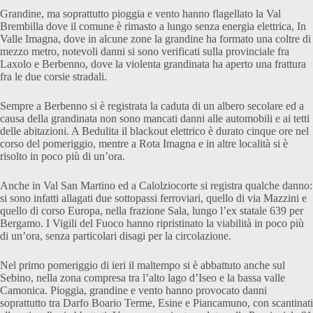
Grandine, ma soprattutto pioggia e vento hanno flagellato la Val
Brembilla dove il comune è rimasto a lungo senza energia elettrica, In
Valle Imagna, dove in alcune zone la grandine ha formato una coltre di
mezzo metro, notevoli danni si sono verificati sulla provinciale fra
Laxolo e Berbenno, dove la violenta grandinata ha aperto una frattura
fra le due corsie stradali.
Sempre a Berbenno si è registrata la caduta di un albero secolare ed a
causa della grandinata non sono mancati danni alle automobili e ai tetti
delle abitazioni. A Bedulita il blackout elettrico è durato cinque ore nel
corso del pomeriggio, mentre a Rota Imagna e in altre località si è
risolto in poco più di un’ora.
Anche in Val San Martino ed a Calolziocorte si registra qualche danno:
si sono infatti allagati due sottopassi ferroviari, quello di via Mazzini e
quello di corso Europa, nella frazione Sala, lungo l’ex statale 639 per
Bergamo. I Vigili del Fuoco hanno ripristinato la viabilità in poco più
di un’ora, senza particolari disagi per la circolazione.
Nel primo pomeriggio di ieri il maltempo si è abbattuto anche sul
Sebino, nella zona compresa tra l’alto lago d’Iseo e la bassa valle
Camonica. Pioggia, grandine e vento hanno provocato danni
soprattutto tra Darfo Boario Terme, Esine e Piancamuno, con scantinati