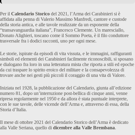
Per il
Calendario Storico
del 2021, l’Arma dei Carabinieri si è
affidata alla penna di Valerio Massimo Manfredi, cantore e custode
della storia antica, e alle tavole realizzate da un esponente della
“transavanguardia italiana”, Francesco Clemente. Un maresciallo,
Donato Alighieri, toscano come il Sommo Poeta, è il filo conduttore
trasversale fra i dodici racconti, uno per ogni mese.
Le storie, ispirate da episodi di vita vissuta, e le immagini, raffiguranti
simboli ed elementi dei Carabinieri facilmente riconoscibili, si sposano
e dialogano fra loro in una letteratura mista che riporta a stili ed epoche
da cui traspare lo spirito eroico del militare e la consapevolezza di
trovare anche nei gesti più piccoli il coraggio di una vita di Valore.
Iniziata nel 1928, la pubblicazione del Calendario, giunta all’edizione
numero 81, dopo un’interruzione post-bellica di cinque anni, venne
ripresa regolarmente nel 1950 e da allora è stata puntuale interprete,
con le sue tavole, delle vicende dell’Arma e, attraverso di essa, della
Storia d’Italia.
Il mese di ottobre 2021 del Calendario Storico dell’Arma è dedicato
alla Valle Seriana, quello di
dicembre alla Valle Brembana
.