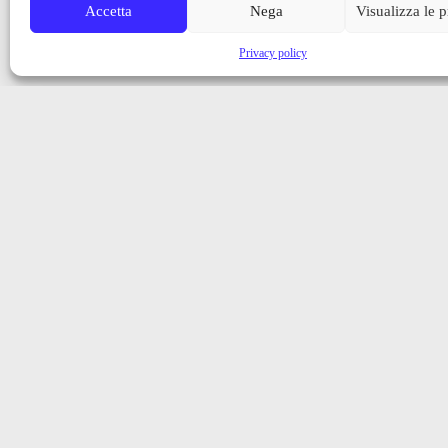
Accetta
Nega
Visualizza le 
Privacy policy
Iscriviti alla nostra newsletter
Ricevi aggiornamenti, notizie e novità dalla Val