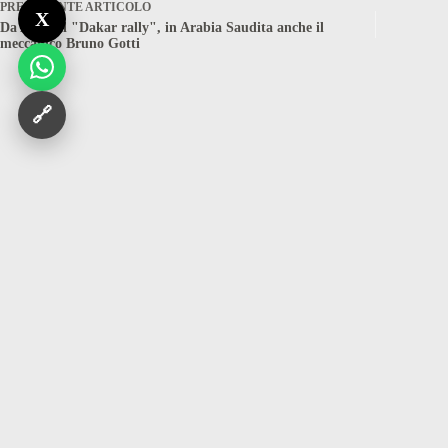
PRECEDENTE
ARTICOLO
X
Da Almè al "Dakar rally", in Arabia Saudita anche il
meccanico Bruno Gotti
🔗