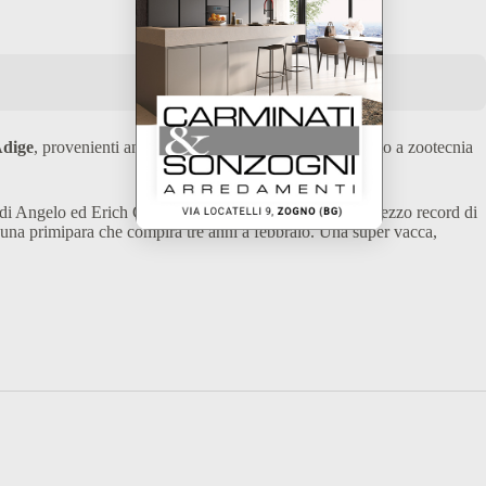
Adige
, provenienti anche dall’Austria, un’area che, quanto a zootecnia
a di Angelo ed Erich Giupponi di San Pellegrino: per il prezzo record di
e, una primipara che compirà tre anni a febbraio. Una super vacca,