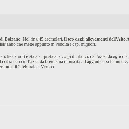
 di
Bolzano
. Nel ring 45 esemplari,
il top degli allevamenti dell’Alto 
dell’anno che mette appunto in vendita i capi migliori.
nche da noi) è stata acquistata, a colpi di rilanci, dall’azienda agricol
alla cifra con cui l’azienda brembana è riuscita ad aggiudicarsi l’animal
ogramma il 2 febbraio a Verona.