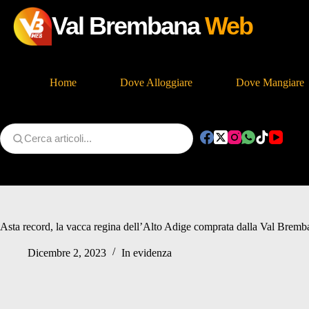
Val Brembana
Web
Home
Dove Alloggiare
Dove Mangiare
Salta
al
contenuto
Asta record, la vacca regina dell’Alto Adige comprata dalla Val Bremb
Dicembre 2, 2023
In evidenza