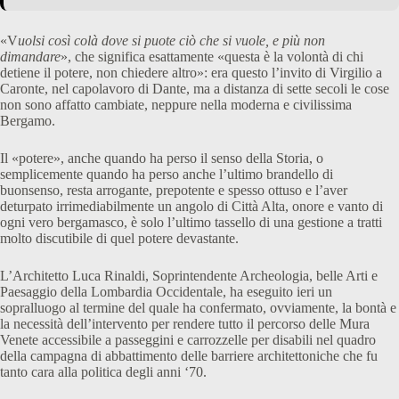
«V
uolsi così colà dove si puote ciò che si vuole, e più non
dimandare
», che significa esattamente «questa è la volontà di chi
detiene il potere, non chiedere altro»: era questo l’invito di Virgilio a
Caronte, nel capolavoro di Dante, ma a distanza di sette secoli le cose
non sono affatto cambiate, neppure nella moderna e civilissima
Bergamo.
Il «potere», anche quando ha perso il senso della Storia, o
semplicemente quando ha perso anche l’ultimo brandello di
buonsenso, resta arrogante, prepotente e spesso ottuso e l’aver
deturpato irrimediabilmente un angolo di Città Alta, onore e vanto di
ogni vero bergamasco, è solo l’ultimo tassello di una gestione a tratti
molto discutibile di quel potere devastante.
L’Architetto Luca Rinaldi, Soprintendente Archeologia, belle Arti e
Paesaggio della Lombardia Occidentale, ha eseguito ieri un
sopralluogo al termine del quale ha confermato, ovviamente, la bontà e
la necessità dell’intervento per rendere tutto il percorso delle Mura
Venete accessibile a passeggini e carrozzelle per disabili nel quadro
della campagna di abbattimento delle barriere architettoniche che fu
tanto cara alla politica degli anni ‘70.