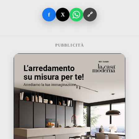
f
X
🔗
PUBBLICITÀ