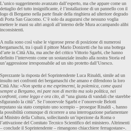
L’unico suggerimento avanzato dall’esperto, ma che appare come un
dettaglio del tutto insignificante, è l’installazione di un pannello con il
logo di Bergamo nella parte finale della ringhiera ad ulteriore degrado
di Porta San Giacomo. C’è solo da augurarsi che nessuno voglia
mettere le mani su altri angoli all’interno delle Mura accampando alibi
inconsistenti.
A nulla sono così valse le vigorose prese di posizione di numerosi
bergamaschi, tra i quali il pittore Mario Donizetti che ha una bottega
d’arte in Città Alta, ma anche del critico Vittorio Sgarbi, che hanno
definito l’intervento come un sostanziale insulto alla nostra Storia ed
un’aggressione irresponsabile ad un sito protetto dall’Unesco.
Sprezzante la risposta del Soprintendente Luca Rinaldi, simile ad un
insulto nei confronti dei bergamaschi che amano e difendono la loro
Città Alta: «
Non spetta a me esprimermi, la polemica, come quasi
sempre a Bergamo, mi pare non di merito ma solo politica, nei
confronti, come leggo e ora cito, di
“una giunta di vandali che starebbe
sfigurando la città”. Se l’onorevole Sgarbi e l’onorevole Belotti
reputano sia stato compiuto uno scempio – prosegue Rinaldi -, hanno
la possibilità comunque di ricorrere a una interrogazione parlamentare
al Ministro della Cultura, sollecitando un’ispezione da Roma o
l’attivazione del Comitato Tecnico Scientifico del ministero. Altrimenti
– conclude il Soprintendente – rimangono chiacchiere ferragostane».