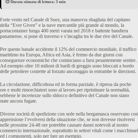
⏱️ Durata stimata di lettura: 3 min
Forte vento nel Canale di Suez, una manovra sbagliata del capitano
della “Ever Given” e la nave mercantile più grande al mondo, la
portacontainer lunga 400 metri varata nel 2018 e battente bandiera
panamense, si pone di traverso e s’incaglia tra le due rive del Canale.
Per questo banale accidente il 12% del commercio mondiale, il traffico
marittimo tra Europa, Africa ed Asia, è fermo da due giorni con
conseguenze economiche che cominciano a farsi pesantemente sentire.
Ad esempio oltre 10 milioni di barili di greggio sono bloccati a bordo
delle petroliere costrette al forzato ancoraggio in entrambe le direzioni.
La circolazione, difficoltosa ed in forma parziale, è ripresa da poche
ore e molti rimorchiatori sono al lavoro per ripristinare la normalità,
sebbene le incertezze sullo sblocco definitivo del Canale non siano
state ancora fugate.
Diverse società di spedizione con sede nella bergamasca osservano con
apprensione l’evolversi della situazione che, se non dovesse risolversi
nelle prossime 24-48 ore potrebbe causare danni notevoli al nostro
commercio internazionale, soprattutto in settori vitali come i macchinari
ed i componenti, solo per fare un esempio.