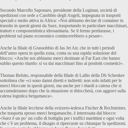
Secondo Marcello Saponaro, presidente della Logimar, società di
spedizioni con sede a Carobbio degli Angeli, impegnata in trasporti
speciali e molto attiva in Africa: «Noi abbiamo decine di container in
transito in questi giorni da Suez, trasportando in particolare macchinari,
trattori e componentistica idrosanitaria. Se il fermo perdurasse, i
problemi sul piano economico comincerebbero a pesare».
Anche la filiale di Grassobbio di Jas Jet Air, che in tutti i periodi
dell’anno opera in quella zona, conta su una rapida soluzione del
blocco: «Anche noi abbiamo merci destinate al Far East che hanno
subìto questo ritardo: si va dai macchinari fino ai prodotti cosmetici».
Thomas Belsito, responsabile della filiale di Lallio della Db Schenker
sottolinea che «ci sono danni diretti e indiretti: non solo infatti per le
merci bloccate in questi giorni, ma anche per i ritardi a catena che si
accumuleranno dopo che la situazione si sbloccherà, con aggravi sulla
catena logistica bergamasca».
Anche la filiale lecchese della svizzero-tedesca Fischer & Rechsteiner,
che trasporta spesso merci bergamasche, è interessata dal blocco:
«Suez è un po’ un collo di bottiglia per i traffici marittimi e ogni volta
che c’è un problema, il disagio si ripercuote su chiunque fa spedizioni.