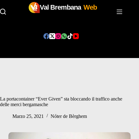
Val Brembana
Web
Salta
al
contenuto
La portacontainer “Ever Given” sta bloccando il traffico anche
delle merci bergamasche
Marzo 25, 2021
Nóter de Bèrghem