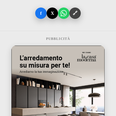
f
X
🔗
PUBBLICITÀ