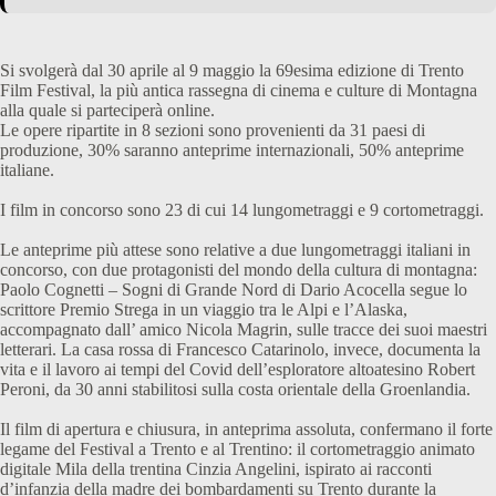
Si svolgerà dal 30 aprile al 9 maggio la 69esima edizione di Trento
Film Festival, la più antica rassegna di cinema e culture di Montagna
alla quale si parteciperà online.
Le opere ripartite in 8 sezioni sono provenienti da 31 paesi di
produzione, 30% saranno anteprime internazionali, 50% anteprime
italiane.
I film in concorso sono 23 di cui 14 lungometraggi e 9 cortometraggi.
Le anteprime più attese sono relative a due lungometraggi italiani in
concorso, con due protagonisti del mondo della cultura di montagna:
Paolo Cognetti – Sogni di Grande Nord di Dario Acocella segue lo
scrittore Premio Strega in un viaggio tra le Alpi e l’Alaska,
accompagnato dall’ amico Nicola Magrin, sulle tracce dei suoi maestri
letterari. La casa rossa di Francesco Catarinolo, invece, documenta la
vita e il lavoro ai tempi del Covid dell’esploratore altoatesino Robert
Peroni, da 30 anni stabilitosi sulla costa orientale della Groenlandia.
Il film di apertura e chiusura, in anteprima assoluta, confermano il forte
legame del Festival a Trento e al Trentino: il cortometraggio animato
digitale Mila della trentina Cinzia Angelini, ispirato ai racconti
d’infanzia della madre dei bombardamenti su Trento durante la