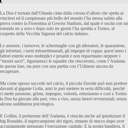
La Dea è tornata dall’Olanda cinta dalla corona d’alloro che spetta ai
vincitori ed il campionato più bello del mondo l’ha messa subito alla
prova contro la Fiorentina al Gewiss Stadium, dal quale è uscita con un
rotondo tre a zero e dopo solo tre giorni l’ha spedita a Torino, al
cospetto della Vecchia Signora del calcio italiano.
Le assenze, i turnover, le schermaglie con gli allenatori, le quarantene,
gli infortuni, i turni infrasettimanali, gli impegni di coppa: quest’anno i
fattori esterni sono molteplici e pesanti e non risparmiano neppure i
“mostri sacri”, figuriamoci le squadre che rincorrono, come l’Atalanta
in questa fase, sia pure con una partita con l’Udinese ancora da
recuperare.
Ma come spesso succede nel calcio, il piccolo Davide può non perdere
davanti al gigante Golia, anzi lo può mettere in seria difficoltà, perché
ci mette passione, grinta, impegno, volontà, entusiasmo e così a Torino
la Dea ha giocato alla pari, viso a viso, senza timori reverenziali, senza
alcuna sudditanza psicologica.
E Gollini, il portierone dell’Atalanta, è riuscito anche ad ipnotizzare il
big Ronaldo, il supercampione dei rigori, rimasto di stucco dopo aver
accuratamente preparato l’esecuzione capitale. E la nostra bandiera, il