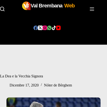
Val Brembana
Web
Salta
al
contenuto
La Dea e la Vecchia Signora
Dicembre 17, 2020
Nóter de Bèrghem