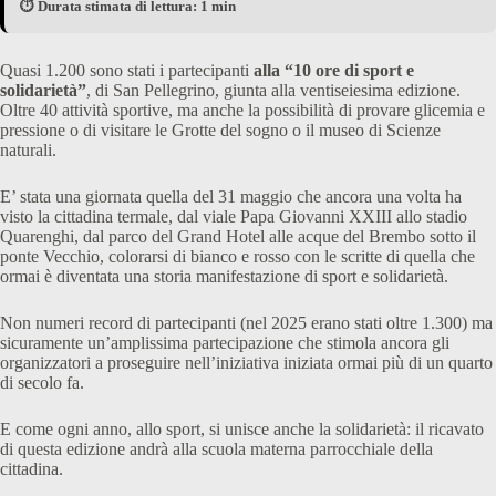
⏱️ Durata stimata di lettura: 1 min
Quasi 1.200 sono stati i partecipanti
alla “10 ore di sport e
solidarietà”
, di San Pellegrino, giunta alla ventiseiesima edizione.
Oltre 40 attività sportive, ma anche la possibilità di provare glicemia e
pressione o di visitare le Grotte del sogno o il museo di Scienze
naturali.
E’ stata una giornata quella del 31 maggio che ancora una volta ha
visto la cittadina termale, dal viale Papa Giovanni XXIII allo stadio
Quarenghi, dal parco del Grand Hotel alle acque del Brembo sotto il
ponte Vecchio, colorarsi di bianco e rosso con le scritte di quella che
ormai è diventata una storia manifestazione di sport e solidarietà.
Non numeri record di partecipanti (nel 2025 erano stati oltre 1.300) ma
sicuramente un’amplissima partecipazione che stimola ancora gli
organizzatori a proseguire nell’iniziativa iniziata ormai più di un quarto
di secolo fa.
E come ogni anno, allo sport, si unisce anche la solidarietà: il ricavato
di questa edizione andrà alla scuola materna parrocchiale della
cittadina.