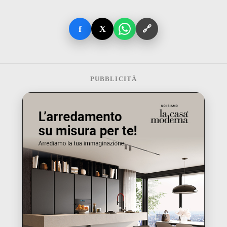
f
X
🔗
PUBBLICITÀ