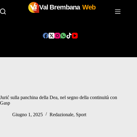
Val Brembana
Web
Salta
al
contenuto
Jurić sulla panchina della Dea, nel segno della continuità con
Gasp
Giugno 1, 2025
Redazionale
,
Sport