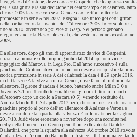
ingaggiato dal Crotone, dove conosce Gasperini che lo apprezza subito
per la sua grinta e la sua dedizione nel centrocampo dei calabresi, tanto
che nel 2006 lo vuole con se al Genoa: con i grifoni ottiene la
promozione in serie A nel 2007, e segna il suo unico gol con i grifoni
nella partita contro la Juventus del 1°dicembre 2006. In rossoblu resta
fino al 2010, diventando poi vice di Gasp. Nel periodo genoano
raggiunge anche la Nazionale croata, che veste in cinque occasioni nel
2009.
Da allenatore, dopo gli anni di apprendistato da vice di Gasperini,
inizia a camminare sulle proprie gambe dal 2014, quando viene
ingaggiato dal Mantova, in Lega Pro. Dall’anno successivo è sulla
panchina del Crotone, dove in un biennio riesce a conquistare la prima
storica promozione in serie A dei calabresi: la data è il 29 aprile 2016,
ma lui la serie A la vive ancora al Genoa, dove fa un altro ritorno da
allenatore. Il girone d’andata è buono, battendo anche Milan 3-0 e
Juventus 3-1, ma il crollo inesorabile nel girone di ritorno lo porta
all’esonero dopo un crollo a Pescara (0-5), venendo sostituito da
Andrea Mandorlini. Ad aprile 2017 però, dopo tre mesi è richiamato in
panchina proprio al posto dell’ex allenatore di Atalanta e Verona e
riesce a condurre la squadra alla salvezza. Confermato per la stagione
2017/18, Jurić viene esonerato a novembre dopo una sconfitta nel
derby della Lanterna col Genoa penultimo, e rilevato da Daniele
Ballardini, che porta la squadra alla salvezza. Ad ottobre 2018 stavolta
è lui a rilevare l’esonerato Ballardini, e festeggia il ritorno pareggiando