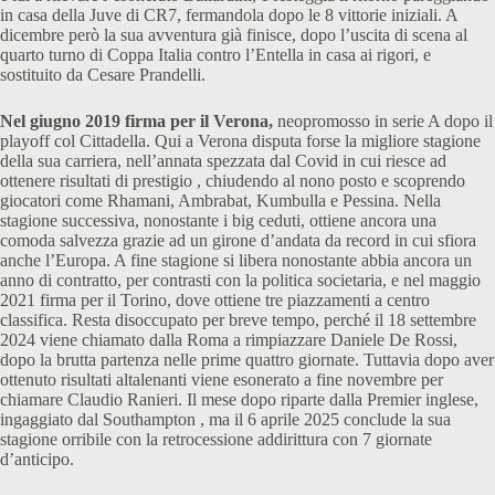
in casa della Juve di CR7, fermandola dopo le 8 vittorie iniziali. A
dicembre però la sua avventura già finisce, dopo l’uscita di scena al
quarto turno di Coppa Italia contro l’Entella in casa ai rigori, e
sostituito da Cesare Prandelli.
Nel giugno 2019 firma per il Verona,
neopromosso in serie A dopo il
playoff col Cittadella. Qui a Verona disputa forse la migliore stagione
della sua carriera, nell’annata spezzata dal Covid in cui riesce ad
ottenere risultati di prestigio , chiudendo al nono posto e scoprendo
giocatori come Rhamani, Ambrabat, Kumbulla e Pessina. Nella
stagione successiva, nonostante i big ceduti, ottiene ancora una
comoda salvezza grazie ad un girone d’andata da record in cui sfiora
anche l’Europa. A fine stagione si libera nonostante abbia ancora un
anno di contratto, per contrasti con la politica societaria, e nel maggio
2021 firma per il Torino, dove ottiene tre piazzamenti a centro
classifica. Resta disoccupato per breve tempo, perché il 18 settembre
2024 viene chiamato dalla Roma a rimpiazzare Daniele De Rossi,
dopo la brutta partenza nelle prime quattro giornate. Tuttavia dopo aver
ottenuto risultati altalenanti viene esonerato a fine novembre per
chiamare Claudio Ranieri. Il mese dopo riparte dalla Premier inglese,
ingaggiato dal Southampton , ma il 6 aprile 2025 conclude la sua
stagione orribile con la retrocessione addirittura con 7 giornate
d’anticipo.