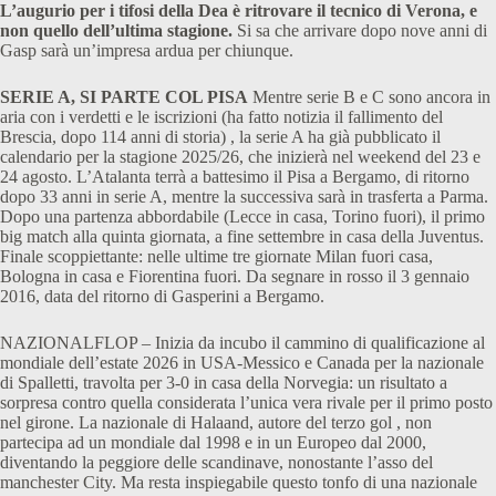
L’augurio per i tifosi della Dea è ritrovare il tecnico di Verona, e
non quello dell’ultima stagione.
Si sa che arrivare dopo nove anni di
Gasp sarà un’impresa ardua per chiunque.
SERIE A, SI PARTE COL PISA
Mentre serie B e C sono ancora in
aria con i verdetti e le iscrizioni (ha fatto notizia il fallimento del
Brescia, dopo 114 anni di storia) , la serie A ha già pubblicato il
calendario per la stagione 2025/26, che inizierà nel weekend del 23 e
24 agosto. L’Atalanta terrà a battesimo il Pisa a Bergamo, di ritorno
dopo 33 anni in serie A, mentre la successiva sarà in trasferta a Parma.
Dopo una partenza abbordabile (Lecce in casa, Torino fuori), il primo
big match alla quinta giornata, a fine settembre in casa della Juventus.
Finale scoppiettante: nelle ultime tre giornate Milan fuori casa,
Bologna in casa e Fiorentina fuori. Da segnare in rosso il 3 gennaio
2016, data del ritorno di Gasperini a Bergamo.
NAZIONALFLOP – Inizia da incubo il cammino di qualificazione al
mondiale dell’estate 2026 in USA-Messico e Canada per la nazionale
di Spalletti, travolta per 3-0 in casa della Norvegia: un risultato a
sorpresa contro quella considerata l’unica vera rivale per il primo posto
nel girone. La nazionale di Halaand, autore del terzo gol , non
partecipa ad un mondiale dal 1998 e in un Europeo dal 2000,
diventando la peggiore delle scandinave, nonostante l’asso del
manchester City. Ma resta inspiegabile questo tonfo di una nazionale