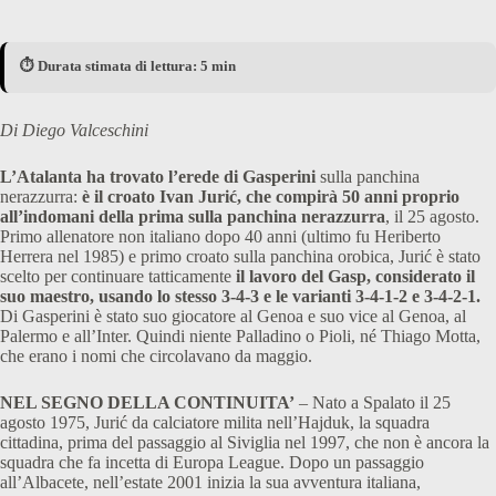
⏱️ Durata stimata di lettura: 5 min
Di Diego Valceschini
L’Atalanta ha trovato l’erede di Gasperini
sulla panchina
nerazzurra:
è il croato Ivan Jurić, che compirà 50 anni proprio
all’indomani della prima sulla panchina nerazzurra
, il 25 agosto.
Primo allenatore non italiano dopo 40 anni (ultimo fu Heriberto
Herrera nel 1985) e primo croato sulla panchina orobica, Jurić è stato
scelto per continuare tatticamente
il lavoro del Gasp, considerato il
suo maestro, usando lo stesso 3-4-3 e le varianti 3-4-1-2 e 3-4-2-1.
Di Gasperini è stato suo giocatore al Genoa e suo vice al Genoa, al
Palermo e all’Inter. Quindi niente Palladino o Pioli, né Thiago Motta,
che erano i nomi che circolavano da maggio.
NEL SEGNO DELLA CONTINUITA’
– Nato a Spalato il 25
agosto 1975, Jurić da calciatore milita nell’Hajduk, la squadra
cittadina, prima del passaggio al Siviglia nel 1997, che non è ancora la
squadra che fa incetta di Europa League. Dopo un passaggio
all’Albacete, nell’estate 2001 inizia la sua avventura italiana,