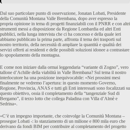
Dal suo particolare punto di osservazione, Jonatan Lobati, Presidente
della Comunità Montana Valle Brembana, dopo aver espresso la
propria opinione in tema di progetti finanziabili con il PNRR e con altri
strumenti messi a disposizione da Regione Lombardia ed altri Enti
pubblici, nella lunga intervista che ci ha concesso e della quale ieri
abbiamo pubblicato la prima parte, affronta il tema dei trasporti sul
nostro territorio, della necessità di ampliare la quantità e qualità dei
servizi offerti ai residenti e delle possibili soluzioni idonee a contrastare
lo spopolamento della montagna.
E come non iniziare dalla ormai leggendaria “variante di Zogno”, vero
tallone d’Achille della viabilità in Valle Brembana? Sul tema il nostro
interlocutore ha una posizione inequivocabile: «Nei prossimi mesi
finalmente ne vedremo l’apertura: in questo momento Governo,
Regione, Provincia, ANAS e tutti gli Enti interessati sono focalizzati su
questo obiettivo, ossia il completamento della “tangenziale Sud di
Bergamo”, il terzo lotto che collega Paladina con Villa d’Almè e
Sedrina».
«C’è un impegno importante, che coinvolge la Comunità Montana –
prosegue Lobati -: lo stanziamento di un milione e 800 mila euro che
derivano da fondi BIM per contribuire al completamento del progetto