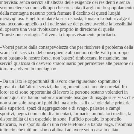
intervista: senza servizi all’altezza delle esigenze dei residenti e senza
scommettere su uno sviluppo che consenta di arginare lo spopolamento
della montagna nessuno potrà fermare il declino di questi luoghi
meravigliosi. E nel formulare la sua risposta, Jonatan Lobati rivolge il
suo accorato appello a chi nelle stanze del potere avrebbe la possibilità
di operare una vera rivoluzione proprio in direzione di quella
“transizione ecologica” diventata improvvisamente prioritaria.
«Vorrei partire dalla consapevolezza che per risolvere il problema della
scarsità di servizi e del conseguente abbandono delle Valli purtroppo
non bastano le nostre forze, non basterà rimboccarsi le maniche, ma
servirà qualcosa di davvero straordinario per permettere alle persone di
tornare a vivere in montagna».
«Da un lato le opportunità di lavoro che riguardano soprattutto i
giovani e dall’altro i servizi, due argomenti strettamente correlati fra
loro: se ci sono opportunità di lavoro le persone restano volentieri in
montagna, ma hanno automaticamente bisogno di maggiori servizi: che
non sono solo trasporti pubblici ma anche asili e scuole dalle primarie
alle superiori, spazi di aggregazione e di svago, palestre e campi
sportivi, negozi non solo di alimentari, farmacie, ambulatori medici, la
disponibilità di un ospedale in zona, l’ufficio postale, lo sportello
bancario, la disponibilità di una rete telefonica a banda larga, insomma
tutto ciò che tutti noi siamo abituati ad avere sotto casa in città».