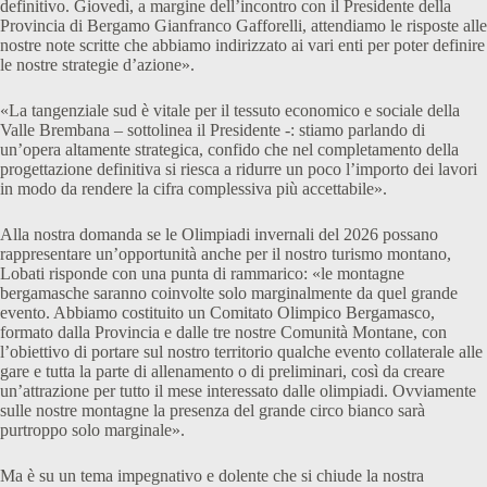
definitivo. Giovedì, a margine dell’incontro con il Presidente della
Provincia di Bergamo Gianfranco Gafforelli, attendiamo le risposte alle
nostre note scritte che abbiamo indirizzato ai vari enti per poter definire
le nostre strategie d’azione».
«La tangenziale sud è vitale per il tessuto economico e sociale della
Valle Brembana – sottolinea il Presidente -: stiamo parlando di
un’opera altamente strategica, confido che nel completamento della
progettazione definitiva si riesca a ridurre un poco l’importo dei lavori
in modo da rendere la cifra complessiva più accettabile».
Alla nostra domanda se le Olimpiadi invernali del 2026 possano
rappresentare un’opportunità anche per il nostro turismo montano,
Lobati risponde con una punta di rammarico: «le montagne
bergamasche saranno coinvolte solo marginalmente da quel grande
evento. Abbiamo costituito un Comitato Olimpico Bergamasco,
formato dalla Provincia e dalle tre nostre Comunità Montane, con
l’obiettivo di portare sul nostro territorio qualche evento collaterale alle
gare e tutta la parte di allenamento o di preliminari, così da creare
un’attrazione per tutto il mese interessato dalle olimpiadi. Ovviamente
sulle nostre montagne la presenza del grande circo bianco sarà
purtroppo solo marginale».
Ma è su un tema impegnativo e dolente che si chiude la nostra