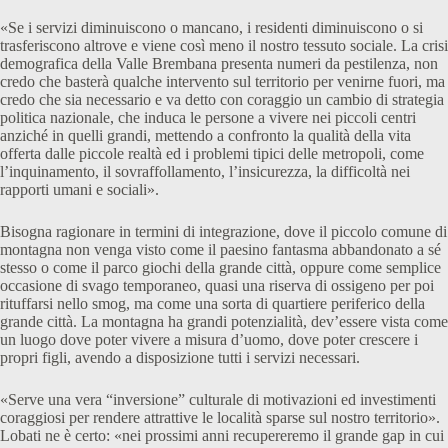
«Se i servizi diminuiscono o mancano, i residenti diminuiscono o si
trasferiscono altrove e viene così meno il nostro tessuto sociale. La crisi
demografica della Valle Brembana presenta numeri da pestilenza, non
credo che basterà qualche intervento sul territorio per venirne fuori, ma
credo che sia necessario e va detto con coraggio un cambio di strategia
politica nazionale, che induca le persone a vivere nei piccoli centri
anziché in quelli grandi, mettendo a confronto la qualità della vita
offerta dalle piccole realtà ed i problemi tipici delle metropoli, come
l’inquinamento, il sovraffollamento, l’insicurezza, la difficoltà nei
rapporti umani e sociali».
Bisogna ragionare in termini di integrazione, dove il piccolo comune di
montagna non venga visto come il paesino fantasma abbandonato a sé
stesso o come il parco giochi della grande città, oppure come semplice
occasione di svago temporaneo, quasi una riserva di ossigeno per poi
rituffarsi nello smog, ma come una sorta di quartiere periferico della
grande città. La montagna ha grandi potenzialità, dev’essere vista come
un luogo dove poter vivere a misura d’uomo, dove poter crescere i
propri figli, avendo a disposizione tutti i servizi necessari.
«Serve una vera “inversione” culturale di motivazioni ed investimenti
coraggiosi per rendere attrattive le località sparse sul nostro territorio».
Lobati ne è certo: «nei prossimi anni recupereremo il grande gap in cui