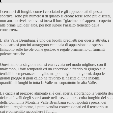
I cercatori di funghi, come i cacciatori e gli appassionati di pesca
sportiva, sono più numerosi di quanto si creda: forse sono più discreti,
non amano rivelare dove si trova il loro “giacimento” appena scoperto
alle prime luci dell’alba, per non subire l’assalto frenetico della
concorrenza.
L’alta Valle Brembana è uno dei luoghi prediletti per questa attività, i
suoi carnosi porcini attraggono centinaia di appassionati e spesso
finiscono sulle tavole come gustoso e regale ornamento di fumanti
polente rustiche.
Quest’anno la stagione non si era avviata nel modo migliore, con il
maltempo, i forti temporali ed un eccezionale freddo di giugno e le
terribili intemperanze di luglio, ma poi, negli ultimi giorni, dopo le
grandi piogge il gran caldo ha favorito la nascita di una insolita
quantità di funghi in tutta la Valle ma soprattutto in alta Valle.
La caccia al prezioso alimento si è così aperta, riportando la vendita dei
ticket ai livelli degli scorsi anni: nella sezione «raccolta funghi» del sito
della Comunità Montana Valle Brembana sono riportati i prezzi dei
ticket, il regolamento, i punti vendita convenzionati ed il territorio su
cui è consentito raccogliere i funghi.