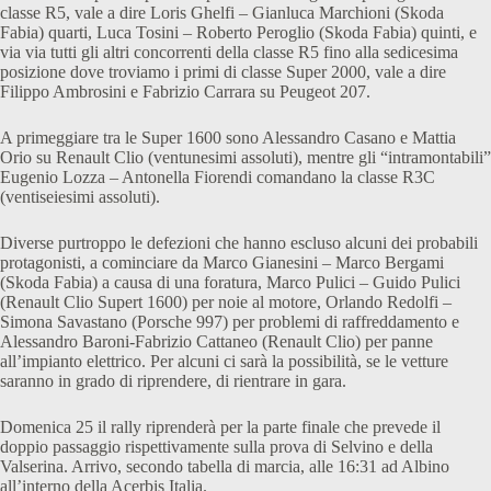
classe R5, vale a dire Loris Ghelfi – Gianluca Marchioni (Skoda
Fabia) quarti, Luca Tosini – Roberto Peroglio (Skoda Fabia) quinti, e
via via tutti gli altri concorrenti della classe R5 fino alla sedicesima
posizione dove troviamo i primi di classe Super 2000, vale a dire
Filippo Ambrosini e Fabrizio Carrara su Peugeot 207.
A primeggiare tra le Super 1600 sono Alessandro Casano e Mattia
Orio su Renault Clio (ventunesimi assoluti), mentre gli “intramontabili”
Eugenio Lozza – Antonella Fiorendi comandano la classe R3C
(ventiseiesimi assoluti).
Diverse purtroppo le defezioni che hanno escluso alcuni dei probabili
protagonisti, a cominciare da Marco Gianesini – Marco Bergami
(Skoda Fabia) a causa di una foratura, Marco Pulici – Guido Pulici
(Renault Clio Supert 1600) per noie al motore, Orlando Redolfi –
Simona Savastano (Porsche 997) per problemi di raffreddamento e
Alessandro Baroni-Fabrizio Cattaneo (Renault Clio) per panne
all’impianto elettrico. Per alcuni ci sarà la possibilità, se le vetture
saranno in grado di riprendere, di rientrare in gara.
Domenica 25 il rally riprenderà per la parte finale che prevede il
doppio passaggio rispettivamente sulla prova di Selvino e della
Valserina. Arrivo, secondo tabella di marcia, alle 16:31 ad Albino
all’interno della Acerbis Italia.