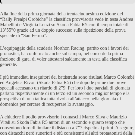
Alla fine della prima giornata della trentacinquesima edizione del
“Rally Prealpi Orobiche” la classifica provvisoria vede in testa Andrea
Mabellini e Virginia Lenzi su Skoda Fabia R5 con il tempo totale di
13’55”0 grazie ad un doppio successo sulla ripetizione della prova
speciale di “San Fermo”.
L’equipaggio della scuderia Northon Racing, partito con i favori dei
pronostici, ha confermato anche sul campo, nel corso della prima
frazione di gara, di voler attestarsi saldamente in testa alla classifica
generale.
I più immediati inseguitori dei battistrada sono risultati Marco Colombi
ed Angelica Rivoir (Skoda Fabia R5) che dopo le prime due prove
speciali accusano un ritardo di 2”9. Per loro i due parziali di giornata
parlano rispettivamente di un terzo ed un secondo miglior tempo e la
prospettiva di una tattica tutta rivolta all’attacco nella giornata di
domenica per cercare di recuperare lo svantaggio.
A chiudere il podio provvisorio i comaschi Marco Silva e Maurizio
Vitali su Skoda Fabia R5 autori di un secondo e quarto tempo che
consentono loro di limitare il distacco a 7”7 rispetto ai primi. A seguire,
con distacchi però superiori e più consistenti gli altri protagonisti della