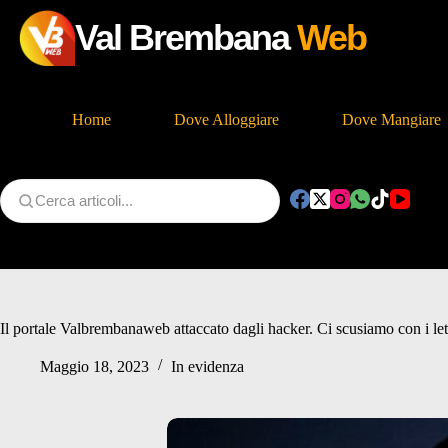
Val Brembana
Web
Home
Dove Alloggiare
Dove Mangiare
Salta
al
contenuto
Il portale Valbrembanaweb attaccato dagli hacker. Ci scusiamo con i let
Maggio 18, 2023
In evidenza