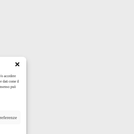
e/o accedere
e dati come il
consenso può
preferenze