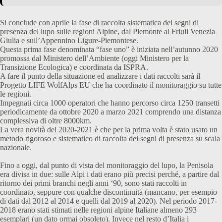
Si conclude con aprile la fase di raccolta sistematica dei segni di
presenza del lupo sulle regioni Alpine, dal Piemonte al Friuli Venezia
Giulia e sull’Appennino Ligure-Piemontese.
Questa prima fase denominata “fase uno” è iniziata nell’autunno 2020
promossa dal Ministero dell’Ambiente (oggi Ministero per la
Transizione Ecologica) e coordinata da ISPRA.
A fare il punto della situazione ed analizzare i dati raccolti sarà il
Progetto LIFE WolfAlps EU che ha coordinato il monitoraggio su tutte
le regioni.
Impegnati circa 1000 operatori che hanno percorso circa 1250 transetti
periodicamente da ottobre 2020 a marzo 2021 comprendo una distanza
complessiva di oltre 8000km.
La vera novità del 2020-2021 è che per la prima volta è stato usato un
metodo rigoroso e sistematico di raccolta dei segni di presenza su scala
nazionale.
Fino a oggi, dal punto di vista del monitoraggio del lupo, la Penisola
era divisa in due: sulle Alpi i dati erano più precisi perché, a partire dal
ritorno dei primi branchi negli anni ‘90, sono stati raccolti in
coordinato, seppure con qualche discontinuità (mancano, per esempio
di dati dal 2012 al 2014 e quelli dal 2019 al 2020). Nel periodo 2017-
2018 erano stati stimati nelle regioni alpine Italiane almeno 293
esemplari (un dato ormai obsoleto). Invece nel resto d’Italia i