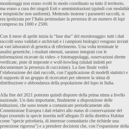
monitoraggi non erano svolti in modo coordinato su tutto il territorio,
ma erano a cura dei singoli Enti e amministrazioni (quindi con modalità
e tempistiche non uniformi). Mettendo insieme i parametri raccolti, si
era ipotizzata per l’Italia peninsulare la presenza di un numero di lupi
compreso tra 1000 e 2500.
Con il mese di aprile inizia la “fase due” del monitoraggio: tutti i dati
raccolti sono validati e archiviati e i campioni biologici vengono inviati
ai vari laboratori di genetica di riferimento. Una volta terminate le
analisi genetiche, i risultati ottenuti, saranno integrati con le
informazioni ricavate da video- e fototrappolaggi, osservazioni dirette
verificate, piste di impronte e wolf-howling (ululati indotti per
documentare la presenza di cucciolate). La fase finale vedrà
l’elaborazione dei dati raccolti, con l’applicazione di modelli statistici e
il supporto di un gruppo di ricercatori per ottenere la stima di
distribuzione e abbondanza della popolazione del lupo in Italia.
Alla fine del 2021 potremo quindi disporre della prima stima a livello
nazionale. Un dato importante, finalmente a disposizione delle
istituzioni, che sono tenute a comunicare periodicamente alla
Commissione Europea i dati relativi allo status di conservazione del
lupo (essendo la specie inserita nell’allegato D della direttiva Habitat
come “specie prioritaria, di interesse comunitario che richiede una
protezione rigorosa”) e a prendere decisioni che, con l’espansione della