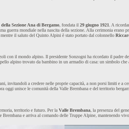
o della Sezione Ana di Bergamo
, fondata il
29 giugno 1921
. A ricorda
Prima guerra mondiale nella nascita della sezione. Alla cerimonia erano pr
, mentre il saluto del Quinto Alpini è stato portato dal colonnello
Riccar
i con il mondo alpino. Il presidente Sonzogni ha ricordato il padre del g
 cappello alpino trovato da bambino in un armadio di casa: un simbolo ch
ani, invitandoli a credere nelle proprie capacità, a non porsi limiti e a 
cora oggi unisce le comunità della Valle Brembana e del territorio berga
oria, territorio e futuro. Per la
Valle Brembana
, la presenza del gen
Valle Brembana e arriva al comando delle Truppe Alpine, mantenendo vivo 