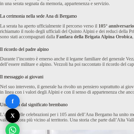
in una serata segnata da memoria, appartenenza e servizio.
La cerimonia nella sede Ana di Bergamo
La serata ha aperto ufficialmente il percorso verso il
105° anniversari
richiamato il ruolo degli ufficiali del Quinto Alpini e dei reduci della 
sono stati accompagnati dalla
Fanfara della Brigata Alpina Orobica
Il ricordo del padre alpino
Durante l’incontro è emerso anche il legame familiare del generale Vezzol
dell’essere militare e alpino. Vezzoli ha poi raccontato il ricordo del
Il messaggio ai giovani
Nel suo intervento, il generale ha rivolto un pensiero soprattutto ai giov
in linea con i valori degli Alpini e con il senso di appartenenza che an
f
Una serata dal significato brembano
L’avvio delle celebrazioni per i 105 anni dell’Ana Bergamo ha unito mem
X
valore ancora più vicino al territorio. Una storia che parte dall’Alta 