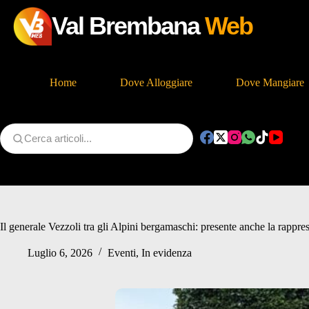
Val Brembana
Web
Home
Dove Alloggiare
Dove Mangiare
Salta
al
contenuto
Il generale Vezzoli tra gli Alpini bergamaschi: presente anche la rapp
Luglio 6, 2026
Eventi
,
In evidenza