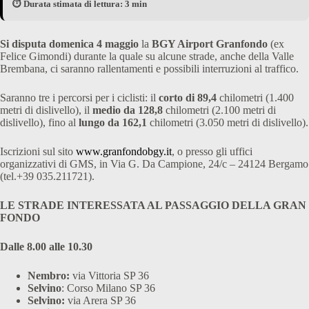
⏱️ Durata stimata di lettura: 3 min
Si disputa domenica 4 maggio
la
BGY Airport Granfondo
(ex
Felice Gimondi) durante la quale su alcune strade, anche della Valle
Brembana, ci saranno rallentamenti e possibili interruzioni al traffico.
Saranno tre i percorsi per i ciclisti: il
corto di 89,4
chilometri (1.400
metri di dislivello), il
medio da 128,8
chilometri (2.100 metri di
dislivello), fino al
lungo da 162,1
chilometri (3.050 metri di dislivello).
Iscrizioni sul sito
www.granfondobgy.it
, o presso gli uffici
organizzativi di GMS, in Via G. Da Campione, 24/c – 24124 Bergamo
(tel.+39 035.211721).
LE STRADE INTERESSATA AL PASSAGGIO DELLA GRAN
FONDO
Dalle 8.00 alle 10.30
Nembro:
via Vittoria SP 36
Selvino
: Corso Milano SP 36
Selvino:
via Arera SP 36