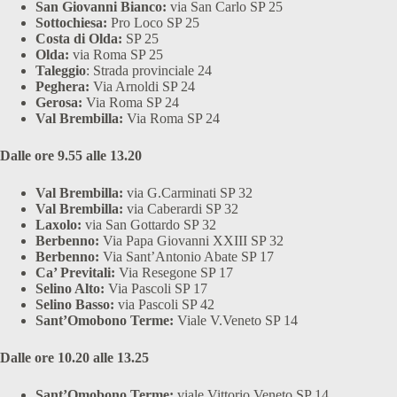
San Giovanni Bianco:
via San Carlo SP 25
Sottochiesa:
Pro Loco SP 25
Costa di Olda:
SP 25
Olda:
via Roma SP 25
Taleggio
: Strada provinciale 24
Peghera:
Via Arnoldi SP 24
Gerosa:
Via Roma SP 24
Val Brembilla:
Via Roma SP 24
Dalle ore 9.55 alle 13.20
Val Brembilla:
via G.Carminati SP 32
Val Brembilla:
via Caberardi SP 32
Laxolo:
via San Gottardo SP 32
Berbenno:
Via Papa Giovanni XXIII SP 32
Berbenno:
Via Sant’Antonio Abate SP 17
Ca’ Previtali:
Via Resegone SP 17
Selino Alto:
Via Pascoli SP 17
Selino Basso:
via Pascoli SP 42
Sant’Omobono Terme:
Viale V.Veneto SP 14
Dalle ore 10.20 alle 13.25
Sant’Omobono Terme:
viale Vittorio Veneto SP 14