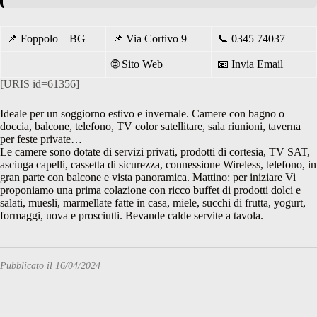
📌
Foppolo – BG –
📌
Via Cortivo 9
📞
0345 74037
🌐
Sito Web
📧
Invia Email
[URIS id=61356]
Ideale per un soggiorno estivo e invernale. Camere con bagno o
doccia, balcone, telefono, TV color satellitare, sala riunioni, taverna
per feste private…
Le camere sono dotate di servizi privati, prodotti di cortesia, TV SAT,
asciuga capelli, cassetta di sicurezza, connessione Wireless, telefono, in
gran parte con balcone e vista panoramica. Mattino: per iniziare Vi
proponiamo una prima colazione con ricco buffet di prodotti dolci e
salati, muesli, marmellate fatte in casa, miele, succhi di frutta, yogurt,
formaggi, uova e prosciutti. Bevande calde servite a tavola.
Pubblicato il 16/04/2024