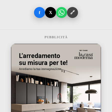
f
X
🔗
PUBBLICITÀ